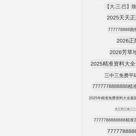
【大.三.巴】
2025天天
77777888
2026
2026芳
2025精准资料大
三中三免费平
7777778888888精
2025年精准免费资料大全最
大三巴三肖二二
7777788888888精
777778888