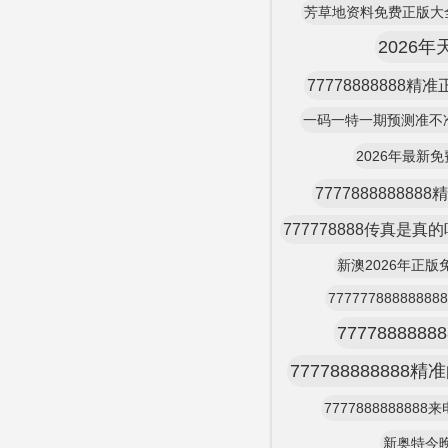
芳草地资料免费正版大
2026
77778888888精
一码一特一期预测准不
2026年最新
77778888888
777778888传真是真
新澳2026年正
777777888888
77778888
777788888888
7777888888888
新奥特今晚