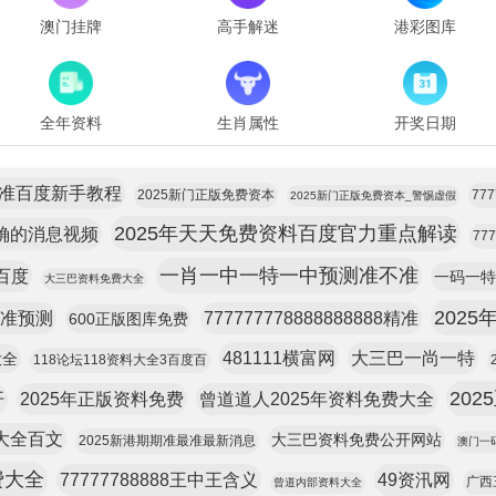
澳门挂牌
高手解迷
港彩图库
全年资料
生肖属性
开奖日期
88精准百度新手教程
2025新门正版免费资本
77
2025新门正版免费资本_警惕虚假
2025年天天免费资料百度官力重点解读
准确的消息视频
77
一肖一中一特一中预测准不准
百度
一码一特
大三巴资料免费大全
202
准预测
777777778888888888精准
600正版图库免费
481111横富网
大三巴一尚一特
大全
118论坛118资料大全3百度百
20
开
2025年正版资料免费
曾道道人2025年资料免费大全
料大全百文
大三巴资料免费公开网站
2025新港期期准最准最新消息
澳门一
费大全
77777788888王中王含义
49资汛网
广西
曾道内部资料大全