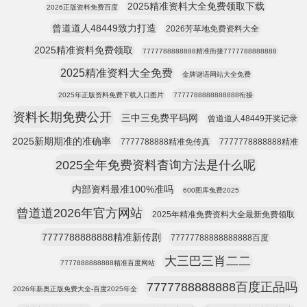
2025精准资料大全免费领取下载
2026正版资料免费百度
曾道道人48449致力打造
2026芳草地免费资料大全
2025精准资料免费领取
7777788888888精准街接7777788888888
2025精准资料大全免费
金牌谜语网站大全免费
2025年正版资料免费下载入口图片
7777788888888888衔接
资料长期免费公开
三中三免费平码网
曾道道人48449开奖记录
2025新期期准的准确率
7777788888精准免传真
7777778888888精准
2025全年免费资料杳询方法是什么呢
内部资料最准100%准吗
600图库兔费2025
曾道道2026年官方网站
2025年精准免费资料大全最新免费领取
7777788888888精准新传剧
77777788888888888百度
大三巴三肖二二
7777888888888精准百度网站
7777788888888百度正品吗
2026年新奥正版免费大全-百度2025年全