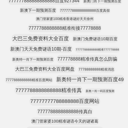
777777888888888888百度927344
新奥门肖下一期预测百度
新澳下一期预测百度
777777888888888888百度真假
澳门管家婆100精准香港谜好天天徐州
7777788888888精准衔接77778888
大巴三免费资料大全百度
新澳门免费谜语10期百度
新澳门天天免费谜语10期-百度
7777788888888精准777778888
777778888精准传真怎么防骗
新奥特一肖下一期预测百度
大巴三免费资料大全百度网盘
77788888888精准消息
新奥特一肖下一期预测百度49
7777888888888精准百度网站
7777788888888888精准传真
新奥一肖一码百度预测
77777777788888888百度网站
7777788888888888传真白
澳门管家婆100精准谜语今天的谜诸葛