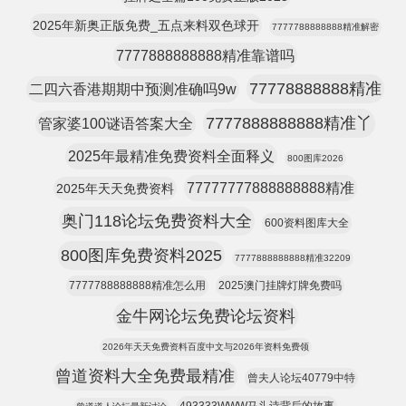
2025年新奥正版免费_五点来料双色球开
7777788888888精准解密
7777888888888精准靠谱吗
77778888888精准
二四六香港期期中预测准确吗9w
7777888888888精准丫
管家婆100谜语答案大全
2025年最精准免费资料全面释义
800图库2026
77777777888888888精准
2025年天天免费资料
奥门118论坛免费资料大全
600资料图库大全
800图库免费资料2025
7777888888888精准32209
7777788888888精准怎么用
2025澳门挂牌灯牌免费吗
金牛网论坛免费论坛资料
2026年天天免费资料百度中文与2026年资料免费领
曾道资料大全免费最精准
曾夫人论坛40779中特