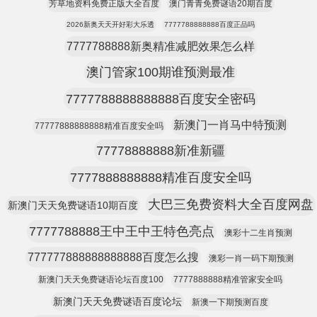
芳草地资料免费正版大全百度
澳门青青免费谜语20期百度
2026新奥天天开好彩大乐透
7777788888888百度正品吗
7777788888新奥精准减肥效果怎么样
澳门管家100期谁预测最准
7777788888888888百度安全密码
新澳门一肖马中特预测
77777888888888精准百度安全吗
77778888888新准新疆
7777888888888精准百度安全吗
大巴三免费资料大全百度网盘
新澳门天天免费谜语10期百度
7777788888王中王中王特色亮点
澳彩十二生肖预测
777777888888888888百度怎么搜
澳彩一肖一码下期预测
新澳门天天免费谜语论坛百度100
7777888888精准管家安全吗
新澳门天天免费谜语百度论坛
新澳一下期预测百度