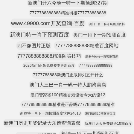
新澳门开六今晚一特一下期预测327期
7777788888888精准街接777778888888
www.49900.com开奖查询-百度
澳门一肖一特今晚预测资料
新澳门特一肖下预测百度
奥门一肖下一期预测百度
四不像图片正版
7777788888888精准百度网站
7777888888888精准防骗技巧
新奥今晚特一肖预测百度
2026新门正版免费资本更新百度
7777888888888888
7777788888新澳门正版排列五开什么
澳门大三巴一肖一码一特大鹏湾美康
澳门管家婆100精准香港谜语今天的谜12
7777888888888精准是正品吗777788888888精准
新奥特一肖下一期预测百度软件24618
澳门精准10期谜语百度
新澳门历史开奖记录大乐透查询表双
新澳门天天免费谜语10期百度