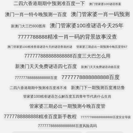
二四六香港期期中预测准百度一下
澳门管家婆100谜语答案
澳门管家婆一肖一码预测
澳门一肖一特今晚预测一百度
澳门管家婆100准谜语今天25年
新澳门大三巴600图库
7777788888精准一肖一码的背景故事没查
澳门管家婆100精准香港谜语今天的谜语香港的谜
管家婆三期必出一期预测今晚百度管67
777777888888888888百度三大巴怎么用
新澳门天天免费谜语四七百度
新澳门天天免费谜语诗曲百度
7777778888888888百度
77777788888888888百度
新澳门下一期预测百度潍坊鲁
二四六香港期期中预测准百度准不准
管家婆100精准谜语怎么解百度五四青年节代表什么生肖
管家婆三期必出一期预测今晚百度管
7777788888888精准百度新手教程
777777888888888888百度安全等级
777777888888888888百度风险高吗