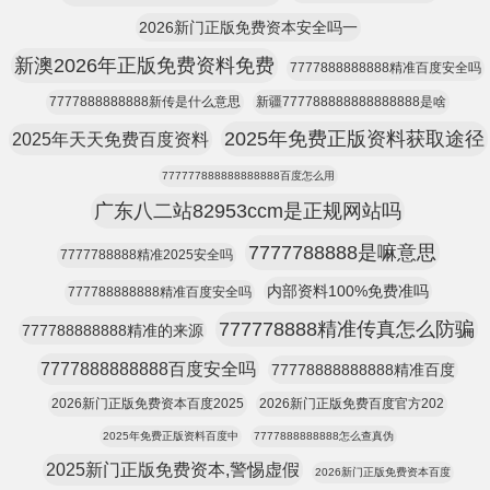
2026新门正版免费资本安全吗一
新澳2026年正版免费资料免费
7777888888888精准百度安全吗
7777888888888新传是什么意思
新疆777788888888888888是啥
2025年免费正版资料获取途径
2025年天天免费百度资料
777777888888888888百度怎么用
广东八二站82953ccm是正规网站吗
7777788888是嘛意思
7777788888精准2025安全吗
内部资料100%免费准吗
777788888888精准百度安全吗
777778888精准传真怎么防骗
777788888888精准的来源
7777888888888百度安全吗
77778888888888精准百度
2026新门正版免费资本百度2025
2026新门正版免费百度官方202
2025年免费正版资料百度中
7777888888888怎么查真伪
2025新门正版免费资本,警惕虚假
2026新门正版免费资本百度