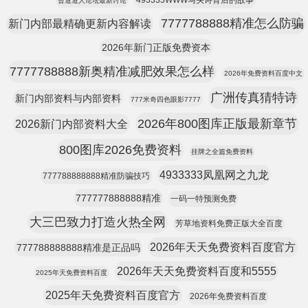
493333WWW马头诗背后的故事
曾道道人论坛最新讨论
7777788888精准怎么防骗
新门内部最精确更新内容解读
2026年新门正版免费资本
7777788888新奥精准减肥效果怎么样
2026年免费资料百度中文
广洲传真猜特诗
新门内部资料与内部资料
777米奇四色眼影7777
2026年800图库正版最新章节
2026新门内部资料大全
800图库2026免费资料
挂牌之全篇免费资料
4933333凤凰网之九龙
777788888888精准防骗技巧
777777888888精准
一码一特预测免费
大三巴致力打造火热全网
芳草地资料免费正版大全百度
2026年天天免费资料百度官方
777788888888精准是正品吗
2026年天天免费资料百度和5555
2025年天免费资料百度
2025年天免费资料百度官方
2026年免费资料百度