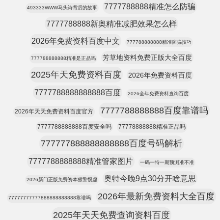
7777788888精准怎么防骗
493333WWW马头诗背后的故事
7777788888新奥精准减肥效果怎么样
2026年免费资料百度中文
777788888888精准防骗技巧
芳草地资料免费正版大全百度
777788888888精准是正品吗
2025年天免费资料百度
2026年免费资料百度
7777788888888888百度
2026全年免费资料查询百度
7777788888888百度靠谱吗
2026年天天免费资料百度官方
7777788888888百度安全吗
77778888888精准正品吗
777777888888888888百度号码解析
7777788888888精准管家图片
一码一特一期预测准不准
奥特今晚9点30分开啥意思
2026新门正版免费资本猴警惕虚
2026年最新免费资料大全百度
77777777777888888888888靠谱吗
2025年天天免费查询资料百度