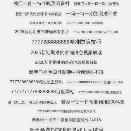
澳门一肖一特今晚预测资料
新澳门今晚一肖一马中特预测
一码一特一期预测准不准
新澳门天天免费谜语10期百度
新奥今晚特一肖预测百度
7777788888888888靠谱吗
2025新期期准的准确率有多大
7777788888888精准777778888
7777888888888精准防骗技巧
2025新期期准的准确消息视频解读
2025新期期准的准确消息视频解析
新澳门今晚四肖期期中特预测准不准
777788888888精准是正品吗
777777888888888888百度927344
77777777788888888百度网站
77778888888888精准,避免虚假
管家一婆一肖预测预准100%免
澳门大三巴一肖二码的坐井观天
7777888888888精准的来源和历史背景探讨
新奥特一肖下一期预测百度软件24618
新奥免费期期准谁是好人大结局