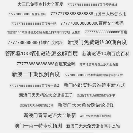
大三巴免费资料大全百度
777777888888888888百度号码解析
777777888888888888百度三大巴怎么用
7777788888888百度安全吗
7777788888888888百度安全密码
77777788888888888百度安全吗
77777788888888888百度
管家婆100精准谜语怎么解百度五四青年节代表什么生肖
新澳门免费谜语30期百度
7777788888888精准百度网址
管家婆100精准谜语怎么解百度
新澳谜语10期百度百科
7777788888888888百度安全吗
芳草地资料免费正版大全百度
新澳一下期预测百度
7777888888888精准湖南同普信息科技有限
新门内部资料最准确更新方式
777777888888888888百度安全等级
新澳门天天精准大全谜语王子
新澳门青青免费谜语答案解析
新澳门天天免费谜语论坛图
新澳门天天免费谜语10期
新澳门青青谜语大全最新
4987铁算算盘正版资料
澳门一肖一特今晚预测
新澳门天天免费谜语高手是谁