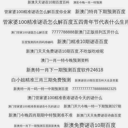
新澳天天谜语10期百度百科
澳彩今晚一肖一特预测
新澳门特肖下期预测百度
管家婆100精准谜语怎么解百度你全家
管家婆100精准谜语怎么解百度五四青年节代表什么生
7777788888新澳门正版排列五开什么
澳门管家100谜题怎么解百度
新澳门精准10期谜语百度
百度预测四肖四码准确吗
新澳门天天免费谜语10期百度,不吃饭吃啥呢
澳门一肖一特今晚预测资料
新奥特一肖下一期预测百度软件24618
白小姐精准三肖三期免费预测
新澳谜语10期百度百科大全及答案
新奥特一肖一码一特一中期预测百度
7777777777788888882325
澳门管家婆100精准香港谜语今天的谜什么
新澳门开六今晚一特一下期预测327期
澳门管家婆100精准香港谜语今天的谜12
新澳门今晚四肖期期中特预测准不准
新澳门天天免费谜语诗曲百度
新澳免费谜语10期百度
新奥特一肖下一期预测百度跟新奥免