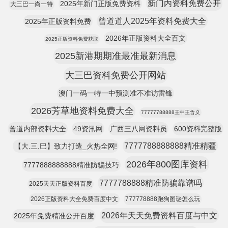
新门内资料免费公开
2025年新门正版免费资料
大三巴一尚一特
曾道道人2025年资料免费大全
2025年正版资料免费
2026年正版资料大全百文
2025正版资料免费获取
2025新港期期准最准最新消息
大三巴资料免费公开网站
澳门一码一特一中预测准不准访雷锋
2026芳草地资料免费大全
77777788888王中王含义
曾道内部资料大全
49资汛网
广西三八网资料员
600资料完整版
7777788888888精准精疆
【大.三.巴】致力打造_火热全网!
2026年800图库资料
7777888888888精准防骗技巧
7777788888精准防骗靠谱吗
2025天天正版资料百度
2026正版资料大全免费百度中文
777778888跑狗图谜怎么玩
2026年天天免费资料百度与中文
2025年免费精准公开百度