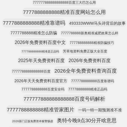
777777888888888888百度三大巴怎么用
7777888888888精准百度网站怎么用
7777888888888精准靠谱吗
493333WWW马头诗背后的故事
7777788888精准怎么防骗
7777788888新奥精准减肥效果怎么样
2026年免费资料百度中文
777788888888精准防骗技巧
芳草地资料免费正版大全百度
777788888888精准是正品吗
2025年天免费资料百度
2026年免费资料百度
2026全年免费资料查询百度
7777788888888888百度
2026年天天免费资料百度官方
7777788888888百度靠谱吗
7777788888888百度安全吗
77778888888精准正品吗
777777888888888888百度号码解析
7777788888888精准管家图片
一码一特一期预测准不准
奥特今晚9点30分开啥意思
2026新门正版免费资本猴警惕虚