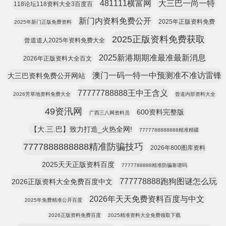
481111横富网
大三巴一尚一特
118论坛118资料大全3百度百
新门内资料免费公开
2025年正版资料免费
2025年新门正版免费资料
2025正版资料免费获取
曾道道人2025年资料免费大全
2025新港期期准最准最新消息
2026年正版资料大全百文
澳门一码一特一中预测准不准访雷锋
大三巴资料免费公开网站
77777788888王中王含义
2026芳草地资料免费大全
曾道内部资料大全
49资汛网
600资料完整版
广西三八网资料员
【大.三.巴】致力打造_火热全网!
7777788888888精准精疆
7777888888888精准防骗技巧
2026年800图库资料
2025天天正版资料百度
7777788888精准防骗靠谱吗
777778888跑狗图谜怎么玩
2026正版资料大全免费百度中文
2026年天天免费资料百度与中文
2025年免费精准公开百度
2026正版资料免费百度
2025精准资料大全免费领取下载