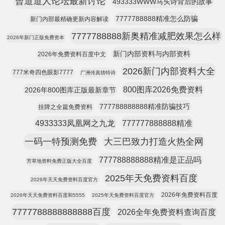
曾道道人论坛最新讨论
493333WWW马头诗背后的故事
7777788888精准怎么防骗
新门内部最精确更新内容解读
7777788888新奥精准减肥效果怎么样
2026年新门正版免费资本
新门内部资料与内部资料
2026年免费资料百度中文
2026新门内部资料大全
777米奇四色眼影7777
广洲传真猜特诗
800图库2026免费资料
2026年800图库正版最新章节
777788888888精准防骗技巧
挂牌之全篇免费资料
4933333凤凰网之九龙
777777888888精准
一码一特预测免费
大三巴致力打造火热全网
777788888888精准是正品吗
芳草地资料免费正版大全百度
2025年天免费资料百度
2026年天天免费资料百度官方
2026年免费资料百度
2026年天天免费资料百度和5555
2025年天免费资料百度官方
7777788888888888百度
2026全年免费资料查询百度