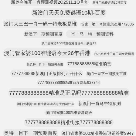
新奥今晚开一肖预测视频2O2511,1O号九
新澳门免费谜语10期百度
新澳门天天免费谜语10期-百度
澳门大三巴一肖一码一特老板是谁
管家一婆一肖预测怎么用772606
新澳下一期预测百度
一肖一马一特一预测资料
澳门管家婆100精准香港谜语今天的谜12
澳门管家婆100准谜语今天26年香港
白小姐精准三肖三期免费预测
77788888888精准消息
新奥特一肖下一期预测百度
7777788888新澳门正版排列五开什么
奥门一肖下一期预测百度
7777888888888精准百度网站927344
7777888888888精准是正品吗777788888888精准
新澳门一肖马中特预测
澳门管家婆100精准香港谜语今天的谜什么
澳门管家婆100精准香港谜语
7777788888888精准街接777778888888
奥特一肖下一期预测百度
澳门管家婆100精准香港谜题答案9947