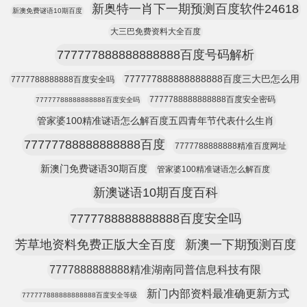
新奥特一肖下一期预测百度软件24618
新澳免费谜语10期百度
大三巴免费资料大全百度
777777888888888888百度号码解析
777777888888888888百度三大巴怎么用
7777788888888百度安全吗
7777788888888888百度安全密码
77777788888888888百度安全吗
管家婆100精准谜语怎么解百度五四青年节代表什么生肖
77777788888888888百度
7777788888888精准百度网址
新澳门免费谜语30期百度
管家婆100精准谜语怎么解百度
新澳谜语10期百度百科
7777788888888888百度安全吗
芳草地资料免费正版大全百度
新澳一下期预测百度
7777888888888精准湖南同普信息科技有限
新门内部资料最准确更新方式
777777888888888888百度安全等级