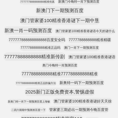
新澳门今晚特一肖下预测百度
777777888888888精准传真
新澳门下一期预测百度
澳门管家婆100精准香港谜下一期中垦
新澳一肖一码预测百度
澳门管家婆100精准香港谜语今天的谜什么
777777888888888888百度安全吗
7777788888888精准精疆
7777788888888精准正品吗
澳门一肖下一期预测百度
77777888888888精准新传剧
澳门管家婆100精准香港谜语
奥门今晚特一肖预测百度
7777888888888精准777788888888精准
新奥特一码下一期预测百度
777788888888精准正品防骗方法
2025新门正版免费资本,警惕虚假
澳门管家婆100精准香港谜好天天徐
新奥门特一肖下一期预测百度上海敏
管家婆三期必出一期预测今晚百度管
二四六期期中预测准百度一下