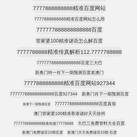
7777888888888精准百度网站
7777888888888精准百度网站怎么用
777777888888888888百度
管家婆100精准谜语怎么解百度
7777788888精准传真解析112.7777788888
777777888888888888百度三大巴
新奥门特一肖下一期预测百度老澳门
7777888888888精准百度网站927344
777777888888888888百度927344
新奥门肖下一期预测百度
777777888888888888百度真假
新澳下一期预测百度
澳门管家婆100精准香港谜好天天徐州
大巴三免费资料大全百度
7777788888888精准衔接77778888
新澳门免费谜语10期百度
新澳门天天免费谜语10期-百度