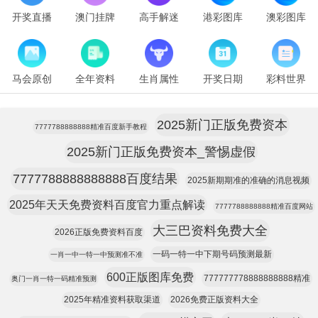
开奖直播
澳门挂牌
高手解迷
港彩图库
澳彩图库
马会原创
全年资料
生肖属性
开奖日期
彩料世界
2025新门正版免费资本
7777788888888精准百度新手教程
2025新门正版免费资本_警惕虚假
7777788888888888百度结果
2025新期期准的准确的消息视频
2025年天天免费资料百度官力重点解读
7777788888888精准百度网站
大三巴资料免费大全
2026正版免费资料百度
一码一特一中下期号码预测最新
一肖一中一特一中预测准不准
600正版图库免费
777777778888888888精准
奥门一肖一特一码精准预测
2025年精准资料获取渠道
2026免费正版资料大全