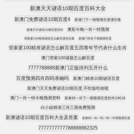
新澳天天谜语10期百度百科大全
新澳门免费谜语10期百度4
新澳门下一期预测百度潍坊鲁
澳彩今晚一肖一特预测
新澳天天谜语10期百度百科
管家婆100精准谜语怎么解百度你全家
新澳门特肖下期预测百度
管家婆100精准谜语怎么解百度五四青年节代表什么生肖
澳门管家100谜题怎么解百度
7777788888新澳门正版排列五开什么
百度预测四肖四码准确吗
新澳门精准10期谜语百度
新澳门天天免费谜语10期百度,不吃饭吃啥呢
澳门一肖一特今晚预测资料
新奥特一肖下一期预测百度软件24618
白小姐精准三肖三期免费预测
新澳谜语10期百度百科大全及答案
新奥特一肖一码一特一中期预测百度
7777777777788888882325