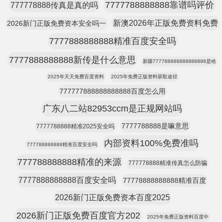
7777788888888靠谱吗评价
777778888传真是真的吗
新澳2026年正版免费资料免费
2026新门正版免费资本安全吗一
7777888888888精准百度安全吗
7777888888888新传是什么意思
新疆777788888888888888是啥
2025年天天免费百度资料
2025年免费正版资料获取途径
777777888888888888百度怎么用
广东八二站82953ccm是正规网站吗
7777788888是嘛意思
7777788888精准2025安全吗
内部资料100%免费准吗
777788888888精准百度安全吗
777788888888精准的来源
777778888精准传真怎么防骗
7777888888888百度安全吗
77778888888888精准百度
2026新门正版免费资本百度2025
2026新门正版免费百度官方202
2025年免费正版资料百度中