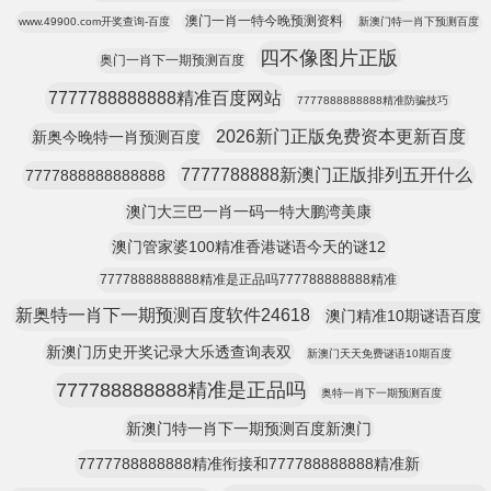
澳门一肖一特今晚预测资料
www.49900.com开奖查询-百度
新澳门特一肖下预测百度
四不像图片正版
奥门一肖下一期预测百度
7777788888888精准百度网站
7777888888888精准防骗技巧
2026新门正版免费资本更新百度
新奥今晚特一肖预测百度
7777788888新澳门正版排列五开什么
7777888888888888
澳门大三巴一肖一码一特大鹏湾美康
澳门管家婆100精准香港谜语今天的谜12
7777888888888精准是正品吗777788888888精准
新奥特一肖下一期预测百度软件24618
澳门精准10期谜语百度
新澳门历史开奖记录大乐透查询表双
新澳门天天免费谜语10期百度
777788888888精准是正品吗
奥特一肖下一期预测百度
新澳门特一肖下一期预测百度新澳门
7777788888888精准衔接和777788888888精准新