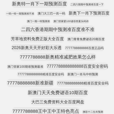
新奥特一肖下一期预测百度
二四六期期中预测准百度一下
新奥下一肖下预测百度
澳门大三巴一肖一码
一码一特一期预测准不准
澳门一期一特预测准
澳门管家婆100谜语答案头码诗
二四六香港期期中预测准百度准不准
芳草地资料免费正版大全百度
澳门青青免费谜语20期百度
2026新奥天天开好彩大乐透
7777788888888百度正品吗
7777788888新奥精准减肥效果怎么样
7777788888888888百度安全密码
澳门管家100期谁预测最准
77777888888888精准百度安全吗
新澳门一肖马中特预测
77778888888新准新疆
7777888888888精准百度安全吗
新澳门天天免费谜语10期百度
大巴三免费资料大全百度网盘
7777788888王中王中王特色亮点
澳彩十二生肖预测