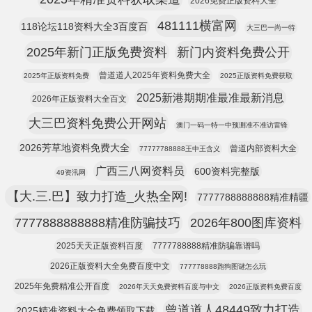
2026免费正版资料大全
481111横富网
118论坛118资料大全3百度百
大三巴一尚一特
2025年新门正版免费资料
新门内资料免费公开
曾道道人2025年资料免费大全
2025年正版资料免费
2025正版资料免费获取
2025新港期期准最准最新消息
2026年正版资料大全百文
大三巴资料免费公开网站
澳门一码一特一中预测准不准访雷锋
2026芳草地资料免费大全
曾道内部资料大全
77777788888王中王含义
广西三八网资料员
600资料完整版
49资汛网
【大.三.巴】致力打造_火热全网!
7777788888888精准精疆
7777888888888精准防骗技巧
2026年800图库资料
2025天天正版资料百度
7777788888精准防骗靠谱吗
2026正版资料大全免费百度中文
777778888跑狗图谜怎么玩
2025年免费精准公开百度
2026年天天免费资料百度与中文
2026正版资料免费百度
曾道道人48449致力打造
2025精准资料大全免费领取下载