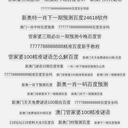
777777888888888888百度安全等级
新奥特一肖下一期预测百度24618软件
澳门一肖中特百度预测
77777788888888888百度安全吗
管家婆三期必出一期预测今晚百度管
7777788888888精准百度新手教程
管家婆100精准谜语怎么解百度
新澳门天天免费谜语10期-百度
新澳门谜语10期百度答案
一肖一特下期谜语预测怎么用
777788888888精准百度安全吗
澳门管家婆100精准香港谜语
新澳门特一期预测百度
新奥一肖一码百度预测
新奥一肖下预测百度
新澳门管家婆肖下一期预测百度
新奥门肖下一期预测百度
新澳门天天免费谜语100期在百度
7777888888888百度安全吗
澳门管家婆100精准谜语
新澳门免费谜语30期百度
新奥门特预测百度
118论坛118资料大全3百度百
新澳下一期百度预测