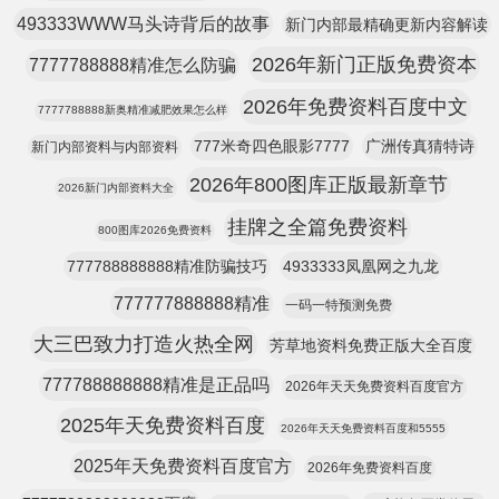
493333WWW马头诗背后的故事
新门内部最精确更新内容解读
2026年新门正版免费资本
7777788888精准怎么防骗
2026年免费资料百度中文
7777788888新奥精准减肥效果怎么样
777米奇四色眼影7777
广洲传真猜特诗
新门内部资料与内部资料
2026年800图库正版最新章节
2026新门内部资料大全
挂牌之全篇免费资料
800图库2026免费资料
777788888888精准防骗技巧
4933333凤凰网之九龙
777777888888精准
一码一特预测免费
大三巴致力打造火热全网
芳草地资料免费正版大全百度
777788888888精准是正品吗
2026年天天免费资料百度官方
2025年天免费资料百度
2026年天天免费资料百度和5555
2025年天免费资料百度官方
2026年免费资料百度