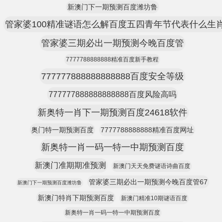
新澳门下一期预测百度潍坊鲁
管家婆100精准谜语怎么解百度五四青年节代表什么生
管家婆三期必出一期预测今晚百度管
7777788888888精准百度新手教程
777777888888888888百度安全等级
777777888888888888百度风险高吗
新奥特一肖下一期预测百度24618软件
奥门特一期预测百度
7777788888888精准百度网址
新奥特一肖一码一特一中期预测百度
新澳门准期期准预测
新澳门天天免费谜语诗曲百度
管家婆三期必出一期预测今晚百度管67
新澳门下一期预测百度潍坊鲁
新澳门特肖下期预测百度
新澳门精准10期谜语百度
新奥特一肖一码一特一中期预测百度