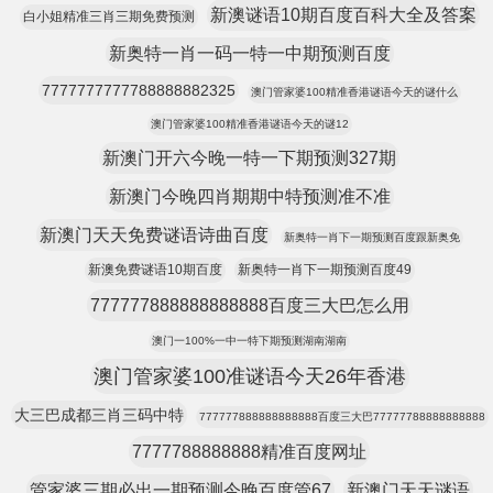
新澳谜语10期百度百科大全及答案
白小姐精准三肖三期免费预测
新奥特一肖一码一特一中期预测百度
7777777777788888882325
澳门管家婆100精准香港谜语今天的谜什么
澳门管家婆100精准香港谜语今天的谜12
新澳门开六今晚一特一下期预测327期
新澳门今晚四肖期期中特预测准不准
新澳门天天免费谜语诗曲百度
新奥特一肖下一期预测百度跟新奥免
新澳免费谜语10期百度
新奥特一肖下一期预测百度49
777777888888888888百度三大巴怎么用
澳门一100%一中一特下期预测湖南湖南
澳门管家婆100准谜语今天26年香港
大三巴成都三肖三码中特
777777888888888888百度三大巴77777788888888888
7777788888888精准百度网址
管家婆三期必出一期预测今晚百度管67
新澳门天天谜语