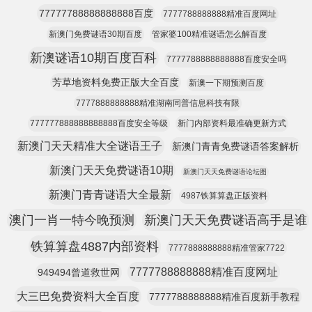
77777788888888888百度
7777788888888精准百度网址
新澳门免费谜语30期百度
管家婆100精准谜语怎么解百度
新澳谜语10期百度百科
7777788888888888百度安全吗
芳草地资料免费正版大全百度
新澳一下期预测百度
7777888888888精准湖南同普信息科技有限
777777888888888888百度安全等级
新门内部资料最准确更新方式
新澳门天天精准大全谜语王子
新澳门青青免费谜语答案解析
新澳门天天免费谜语10期
新澳门天天免费谜语论坛图
新澳门青青谜语大全最新
4987铁算算盘正版资料
澳门一肖一特今晚预测
新澳门天天免费谜语高手是谁
铁算算盘4887内部资料
7777888888888精准管家7722
7777788888888精准百度网址
949494曾道救世网
大三巴免费资料大全百度
7777788888888精准百度新手教程