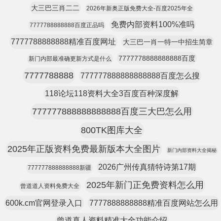
大三巴三肖二二
2026年新奥正版免费大全-百度2025年全
免费内部资料100%准吗
7777788888888百度正品吗
7777788888888精准百度网址
大三巴一肖一特一中招生简章
7777778888888888百度
新门内部最准确更新方式是什么
7777788888
777777888888888888百度怎么搜
118论坛118资料大全3百度百种深度解
777777888888888888百度三大巴怎么用
800TK图库大全
2025年正版资料免费最新版本大全图片
新门内部资料大全揭秘
2026广州传真猜特诗第17期
777777888888888新疆
2025年新门正免费资料怎么用
曾道道人资料免费大全
600k.cm官网登录入口
7777888888888精准百度网站怎么用
曾道真人资料精准大全功能介绍