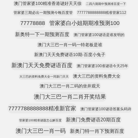
澳门管家婆100精准香港谜好天天徐
二四六期期中预测准百度一下
管家婆三期必出一期预测今晚百度管
7777788888888精准管家112
77778888
管家婆白小姐期期准预测100
新奥特一下一期预测百度
澳门管家婆100谜语是谁发明的
澳门大三巴一肖一码一特老板是谁
新澳门天天免费谜语10期-百度小兔子
新澳门天天免费谜语百度
澳门管家婆100准谜语今天25年
澳大三巴的资料免费大全
大三巴的资料免费大全一同新门天天
澳门大三巴一肖二码的坐井观天
澳门大三巴一肖二肖开奖结果
7777788888888精准新官家
澳门管家婆100谜语答案头码诗
新澳门免费谜语20期百度
管家婆100精准谜题怎么解百度
澳门大三巴一肖一码
新奥门特一肖下预测百度