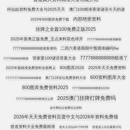
何仙姑资料兔费大全与2025天天
澳门100精准香港谜语今天的谜
内部绝密资料
2025年800图库免费下载
挂牌之全篇100免费正版2025
2025年新奥正版免费_五点来料双色球开
7777788888888精准解密
二四六香港期期中预测准确吗9w
7777888888888精准靠谱吗
7777888888888精准丫
管家婆100谜语答案大全
77778888888精准
800图库2026
2025年天天免费资料
2025年最精准免费资料全面释义
600资料图库大全
奥门118论坛免费资料大全
77777777888888888精准
800图库免费资料2025
7777888888888精准32209
2025澳门挂牌灯牌免费吗
7777788888888精准怎么用
金牛网论坛免费论坛资料
2026年天天免费资料百度中文与2026年资料免费领
曾道资料大全免费最精准
曾夫人论坛40779中特
曾道道人论坛最新讨论