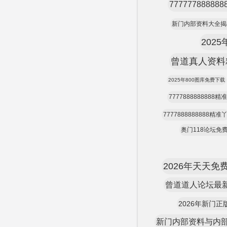
7777778888
新门内部资料大全揭
202
曾道真人资料
2025年800图库免费下载
7777888888888
7777888888888精准
奥门118论坛免
2026年天天免
曾道道人论坛最
2026年新门
新门内部资料与内