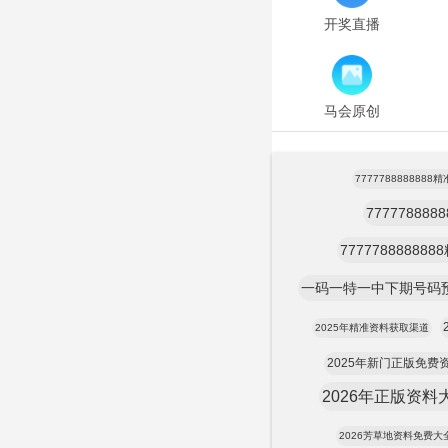
开奖直播
马会原创
777778888888
77777888
7777788888
一码一特一中下期号码
2025年精准资料获取渠道
2025年新门正版免费
2026年正版资料
2026芳草地资料免费大