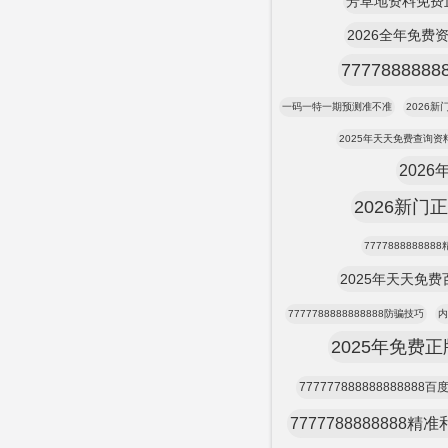
芳草地资料免费
2026全年免费
77778888
一码一特一期预测准不准
2026
2025年天天免费查询资
202
2026新
77778888888
2025年天天免
7777788888888888防骗技巧
内
2025年免费
777777888888888888
7777788888888精准和