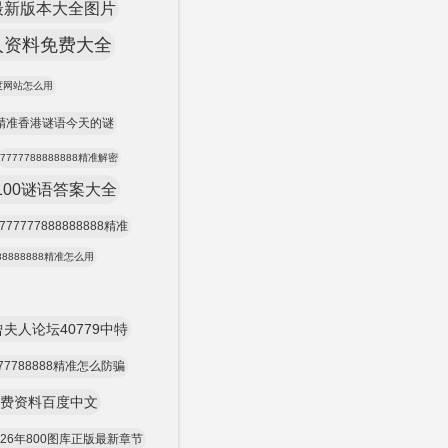
最新版本大全图片
人资料免费大全
百度网站怎么用
0精准香港谜语今天的谜
7777788888888精准解密
100谜语答案大全
7777777888888888精准
788888888精准怎么用
曾夫人论坛40779中特
777788888精准怎么防骗
年免费资料百度中文
026年800图库正版最新章节