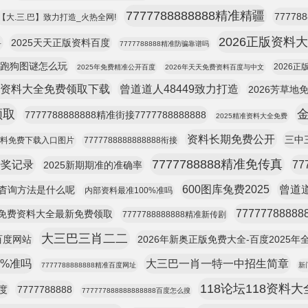
7777788888888精准精疆
7777
【大.三.巴】致力打造_火热全网!
2026正版资料
料
2025天天正版资料百度
7777788888精准防骗靠谱吗
888跑狗图谜怎么玩
2026
2025年免费精准公开百度
2026年天天免费资料百度与中文
精准资料大全免费领取下载
曾道道人48449致力打造
2026芳草地
领取
7777788888888精准街接7777788888888
2025精准资料大全免费
资料长期免费公开
三中
资料免费下载入口图片
7777788888888888衔接
7777788888精准免传真
开奖记录
77
2025新期期准的准确率
600图库兔费2025
曾道道
料杳询方法是什么呢
内部资料最准100%准吗
7777778888
准免费资料大全最新免费领取
7777788888888精准新传剧
大三巴三肖二二
准百度网站
2026年新奥正版免费大全-百度2025年
0%准吗
大三巴一肖一特一中招生简章
7777788888888精准百度网址
新
118论坛118资料
百度
7777788888
777777888888888888百度怎么搜