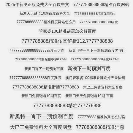
2025年新奥正版免费大全百度中文
7777788888888精准百度网站
新澳天天谜语10期百度百科大全
7777888888888精准百度网站
7777888888888精准百度网站怎么用
777777888888888888百度
管家婆100精准谜语怎么解百度
7777788888精准传真解析112.7777788888
777777888888888888百度三大巴
新奥门特一肖下一期预测百度老澳门
7777888888888精准百度网站927344
777777888888888888百度927344
新澳下一期预测百度
新奥门肖下一期预测百度
777777888888888888百度真假
澳门管家婆100精准香港谜好天天徐州
7777788888888精准衔接77778888
大巴三免费资料大全百度
新澳门免费谜语10期百度
新澳门天天免费谜语10期-百度
7777788888888精准777778888
新奥特一肖下一期预测百度
777778888精准传真怎么防骗
大巴三免费资料大全百度网盘
77788888888精准消息