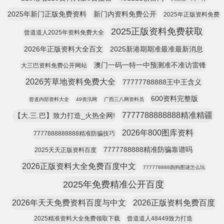
2025年新门正版免费资料
新门内资料免费公开
2025年正版资料免费
2025正版资料免费获取
曾道道人2025年资料免费大全
2026年正版资料大全百文
2025新港期期准最准最新消息
澳门一码一特一中预测准不准访雷锋
大三巴资料免费公开网站
2026芳草地资料免费大全
77777788888王中王含义
600资料完整版
曾道内部资料大全
49资汛网
广西三八网资料员
7777788888888精准精疆
【大.三.巴】致力打造_火热全网!
2026年800图库资料
7777888888888精准防骗技巧
7777788888精准防骗靠谱吗
2025天天正版资料百度
2026正版资料大全免费百度中文
777778888跑狗图谜怎么玩
2025年免费精准公开百度
2026年天天免费资料百度与中文
2026正版资料免费百度
2025精准资料大全免费领取下载
曾道道人48449致力打造