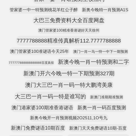
管家婆一中一特预测桃花羊红公子醉
新奥今晚特一肖预测A1S
大巴三免费资料大全百度网盘
澳门管家婆100精准香港谜好天天徐州
7777788888精准传真解析112.7777788888
澳门管家婆100准谜语今天25年
澳门一肖一马一恃一中下一期预测
新澳今晚一肖一特预测和二字
777777888888888888百度真假
新澳门开六今晚一特一下期预测327期
澳门大三巴一肖一码一特大鹏湾美康
大三巴一肖一码一特是谁写的
新澳门准期期准预测
澳门港家婆100期准香港谜语
新奥一肖一码百度预测
新奥今晚开一肖预测视频2O2511,1O号九
新澳门免费谜语10期百度
新澳门天天免费谜语10期-百度