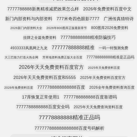
7777788888新奥精准减肥效果怎么样
2026年免费资料百度中文
新门内部资料与内部资料
777米奇四色眼影7777
广洲传真猜特诗
800图库2026免费资料
2026新门内部资料大全
2026年800图库正版最新章节
777788888888精准防骗技巧
挂牌之全篇免费资料
777777888888精准
4933333凤凰网之九龙
一码一特预测免费
777788888888精准是正品吗
大三巴致力打造火热全网
芳草地资料免费正版大全百度
2026年天天免费资料百度官方
2025年天免费资料百度
2026年天天免费资料百度和5555
2025年天免费资料百度官方
7777788888888888百度
2026全年免费资料查询百度
2026年免费资料百度
17库恢复正常使用1
7777788888888百度靠谱吗
7777788888888百度安全吗
2025年天天免费查询资料百度
77778888888精准正品吗
777777888888888888百度号码解析