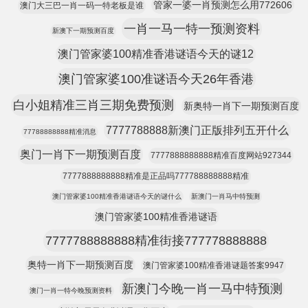
管家一婆一肖预测怎么用772606
澳门大三巴一肖一码一特老板是谁
一肖一马一特一预测资料
新澳下一期预测百度
澳门管家婆100精准香港谜语今天的谜12
澳门管家婆100准谜语今天26年香港
白小姐精准三肖三期免费预测
新奥特一肖下一期预测百度
7777788888新澳门正版排列五开什么
77788888888精准消息
奥门一肖下一期预测百度
7777888888888精准百度网站927344
7777888888888精准是正品吗777788888888精准
澳门管家婆100精准香港谜语今天的谜什么
新澳门一肖马中特预测
澳门管家婆100精准香港谜语
7777788888888精准街接777778888888
奥特一肖下一期预测百度
澳门管家婆100精准香港谜题答案9947
新澳门今晚一肖一马中特预测
澳门一肖一特今晚预测资料