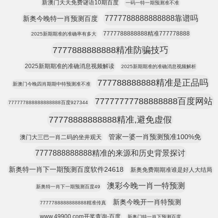
新澳门天天免费谜语10期百度
一码一特一期预测准不准
7777788888888888靠谱吗
新奥今晚特一肖预测百度
7777788888888精准777778888
2025新期期准的准确率有多大
7777888888888精准防骗技巧
2025新期期准的准确消息视频解读
2025新期期准的准确消息视频解析
777788888888精准是正品吗
新澳门今晚四肖期期中特预测准不准
77777777788888888百度网站
777777888888888888百度927344
77778888888888精准,避免虚假
管家一婆一肖预测预准100%免
澳门大三巴一肖二码的坐井观天
7777888888888精准的来源和历史背景探讨
新奥特一肖下一期预测百度软件24618
新奥免费期期准谁是好人大结局
澳彩今晚一肖一特预测
新奥特一肖下一期预测百度49
新奥今晚开一肖特预测
7777788888888888精准传真
www.49900.com开奖查询-百度
新奥门特一肖下预测百度