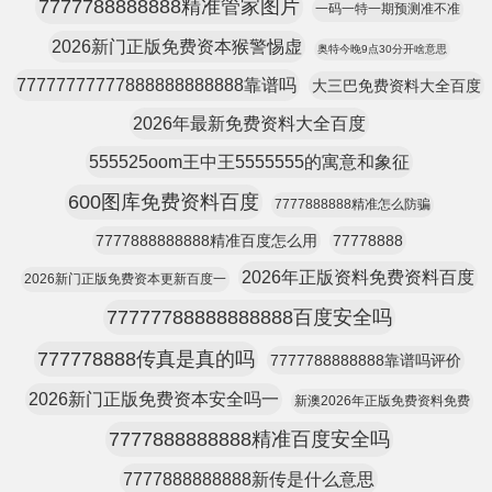
7777788888888精准管家图片
一码一特一期预测准不准
2026新门正版免费资本猴警惕虚
奥特今晚9点30分开啥意思
77777777777888888888888靠谱吗
大三巴免费资料大全百度
2026年最新免费资料大全百度
555525oom王中王5555555的寓意和象征
600图库免费资料百度
7777888888精准怎么防骗
7777888888888精准百度怎么用
77778888
2026年正版资料免费资料百度
2026新门正版免费资本更新百度一
77777788888888888百度安全吗
777778888传真是真的吗
7777788888888靠谱吗评价
2026新门正版免费资本安全吗一
新澳2026年正版免费资料免费
7777888888888精准百度安全吗
7777888888888新传是什么意思