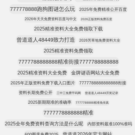
777778888跑狗图谜怎么玩
2025年免费精准公开百度
2026年天天免费资料百度与中文
2026正版资料免费百度
2025精准资料大全免费领取下载
曾道道人48449致力打造
2026芳草地免费资料大全
2025精准资料免费领取
7777788888888精准街接7777788888888
2025精准资料大全免费
金牌谜语网站大全免费
2025年正版资料免费下载入口图片
7777788888888888衔接
资料长期免费公开
三中三免费平码网
曾道道人48449开奖记录
2025新期期准的准确率
7777788888精准免传真
7777778888888精准
2025全年免费资料杳询方法是什么呢
内部资料最准100%准吗
曾道道2026年官方网站
600图库兔费2025