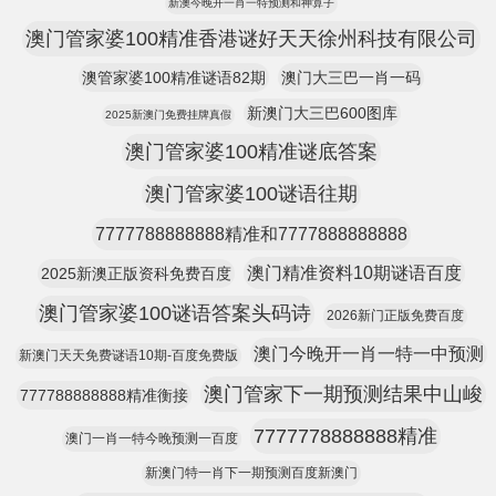
新澳今晚开一肖一特预测和神算子
澳门管家婆100精准香港谜好天天徐州科技有限公司
澳管家婆100精准谜语82期
澳门大三巴一肖一码
新澳门大三巴600图库
2025新澳门免费挂牌真假
澳门管家婆100精准谜底答案
澳门管家婆100谜语往期
7777788888888精准和7777888888888
澳门精准资料10期谜语百度
2025新澳正版资科免费百度
澳门管家婆100谜语答案头码诗
2026新门正版免费百度
澳门今晚开一肖一特一中预测
新澳门天天免费谜语10期-百度免费版
澳门管家下一期预测结果中山峻
777788888888精准衡接
7777778888888精准
澳门一肖一特今晚预测一百度
新澳门特一肖下一期预测百度新澳门