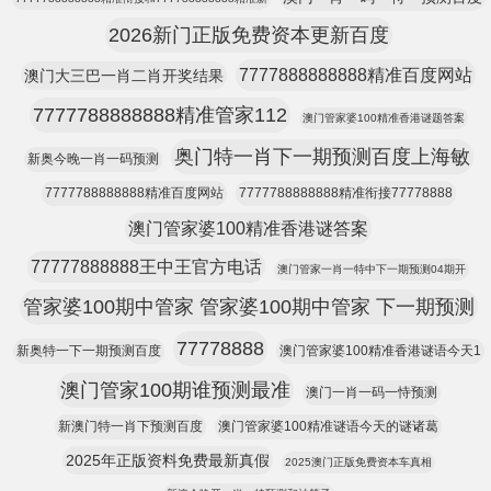
2026新门正版免费资本更新百度
7777888888888精准百度网站
澳门大三巴一肖二肖开奖结果
7777788888888精准管家112
澳门管家婆100精准香港谜题答案
奥门特一肖下一期预测百度上海敏
新奥今晚一肖一码预测
7777788888888精准百度网站
7777788888888精准衔接77778888
澳门管家婆100精准香港谜答案
77777888888王中王官方电话
澳门管家一肖一特中下一期预测04期开
管家婆100期中管家 管家婆100期中管家 下一期预测
77778888
新奥特一下一期预测百度
澳门管家婆100精准香港谜语今天1
澳门管家100期谁预测最准
澳门一肖一码一恃预测
新澳门特一肖下预测百度
澳门管家婆100精准谜语今天的谜诸葛
2025年正版资料免费最新真假
2025澳门正版免费资本车真相