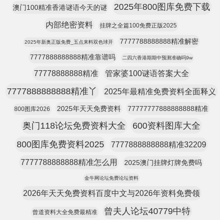
2025年800图库免费下载
澳门100精准香港谜语今天的谜
内部绝密资料
挂牌之全篇100免费正版2025
7777788888888精准解密
2025年新奥正版免费_五点来料双色球开
7777888888888精准靠谱吗
二四六香港期期中预测准确吗9w
77778888888精准
管家婆100谜语答案大全
7777888888888精准丫
2025年最精准免费资料全面释义
2025年天天免费资料
77777777888888888精准
800图库2026
奥门118论坛免费资料大全
600资料图库大全
800图库免费资料2025
7777888888888精准32209
7777788888888精准怎么用
2025澳门挂牌灯牌免费吗
金牛网论坛免费论坛资料
2026年天天免费资料百度中文与2026年资料免费领
曾夫人论坛40779中特
曾道资料大全免费最精准