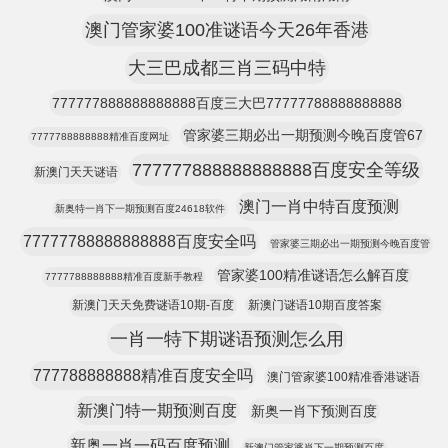
澳门管家婆100准谜语今天26年香港
大三巴成都三肖三码中特
777777888888888888百度三大巴77777788888888888
管家婆三期必出一期预测今晚百度管67
7777788888888精准百度网址
777777888888888888百度安全等级
新澳门天天谜语
澳门一肖中特百度预测
新奥特一肖下一期预测百度24618软件
77777788888888888百度安全吗
管家婆三期必出一期预测今晚百度管
管家婆100精准谜语怎么解百度
7777788888888精准百度新手教程
新澳门天天免费谜语10期-百度
新澳门谜语10期百度答案
一肖一特下期谜语预测怎么用
777788888888精准百度安全吗
澳门管家婆100精准香港谜语
新澳门特一期预测百度
新奥一肖下预测百度
新奥一肖一码百度预测
新澳门管家婆肖下一期预测百度