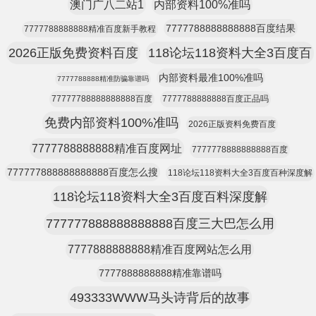
澳门广八二站1
内部资料100%准吗
7777788888888888百度结果
7777788888888精准百度新手教程
2026正版免费资料百度
118论坛118资料大全3百度百
内部资料最准100%准吗
7777788888精准防骗靠谱吗
77777788888888888百度
7777788888888百度正品吗
免费内部资料100%准吗
2026正版资料免费百度
7777788888888精准百度网址
7777778888888888百度
777777888888888888百度怎么搜
118论坛118资料大全3百度百种深度解
118论坛118资料大全3百度百料深度解
777777888888888888百度三大巴怎么用
7777888888888精准百度网站怎么用
7777888888888精准靠谱吗
493333WWW马头诗背后的故事