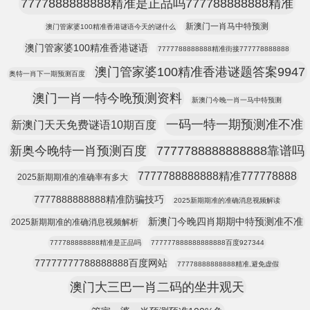
7777888888888精准是正品吗777788888888精准
新澳门一肖马中特预测
澳门管家婆100精准香港谜语今天的谜什么
澳门管家婆100精准香港谜语
7777788888888精准街接777778888888
澳门管家婆100精准香港谜题答案9947
奥特一肖下一期预测百度
澳门一肖一特今晚预测资料
新澳门今晚一肖一马中特预测
一码一特一期预测准不准
新澳门天天免费谜语10期百度
新奥今晚特一肖预测百度
7777788888888888靠谱吗
7777788888888精准777778888
2025新期期准的准确率有多大
7777888888888精准防骗技巧
2025新期期准的准确消息视频解读
新澳门今晚四肖期期中特预测准不准
2025新期期准的准确消息视频解析
777788888888精准是正品吗
777777888888888888百度927344
77777777788888888百度网站
77778888888888精准,避免虚假
澳门大三巴一肖二码的坐井观天