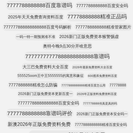
7777788888888百度靠谱吗
7777788888888百度安全吗
77778888888精准正品吗
2025年天天免费查询资料百度
777777888888888888百度号码解析
7777788888888精准管家图片
2026新门正版免费资本猴警惕虚
一码一特一期预测准不准
奥特今晚9点30分开啥意思
77777777777888888888888靠谱吗
大三巴免费资料大全百度
2026年最新免费资料大全百度
555525oom王中王5555555的寓意和象征
600图库免费资料百度
7777888888精准怎么防骗
77778888
7777888888888精准百度怎么用
2026新门正版免费资本更新百度一
2026年正版资料免费资料百度
77777788888888888百度安全吗
777778888传真是真的吗
7777788888888靠谱吗评价
2026新门正版免费资本安全吗一
新澳2026年正版免费资料免费
7777888888888精准百度安全吗