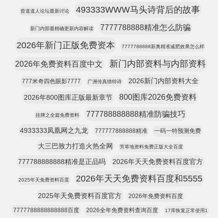
493333WWW马头诗背后的故事
曾道道人论坛最新讨论
7777788888精准怎么防骗
新门内部最精确更新内容解读
2026年新门正版免费资本
7777788888新奥精准减肥效果怎么样
新门内部资料与内部资料
2026年免费资料百度中文
2026新门内部资料大全
777米奇四色眼影7777
广洲传真猜特诗
800图库2026免费资料
2026年800图库正版最新章节
777788888888精准防骗技巧
挂牌之全篇免费资料
4933333凤凰网之九龙
777777888888精准
一码一特预测免费
大三巴致力打造火热全网
芳草地资料免费正版大全百度
777788888888精准是正品吗
2026年天天免费资料百度官方
2026年天天免费资料百度和5555
2025年天免费资料百度
2025年天免费资料百度官方
2026年免费资料百度
7777788888888888百度
2026全年免费资料查询百度
17库恢复正常使用1