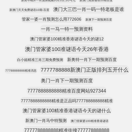
新奥今晚开一肖预测视频2O2511,1O号九
新澳门免费谜语10期百度
澳门大三巴一肖一码一特老板是谁
新澳门天天免费谜语10期-百度
管家一婆一肖预测怎么用772606
新澳下一期预测百度
一肖一马一特一预测资料
澳门管家婆100精准香港谜语今天的谜12
澳门管家婆100准谜语今天26年香港
新奥特一肖下一期预测百度
白小姐精准三肖三期免费预测
7777788888新澳门正版排列五开什么
77788888888精准消息
奥门一肖下一期预测百度
7777888888888精准百度网站927344
7777888888888精准是正品吗777788888888精准
澳门管家婆100精准香港谜语今天的谜什么
新澳门一肖马中特预测
澳门管家婆100精准香港谜语
7777788888888精准街接777778888888