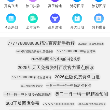
开奖直播
澳门挂牌
高手解迷
港彩图库
澳彩图库
马会原创
全年资料
生肖属性
开奖日期
彩料世界
7777788888888精准百度新手教程
2025新门正版免费资本
7777788888888888百度结果
2025新门正版免费资本_警惕虚假
2025新期期准的准确的消息视频
2025年天天免费资料百度官力重点解读
2026正版免费资料百度
7777788888888精准百度网站
一肖一中一特一中预测准不准
大三巴资料免费大全
奥门一肖一特一码精准预测
一码一特一中下期号码预测最新
600正版图库免费
777777778888888888精准
2025年精准资料获取渠道