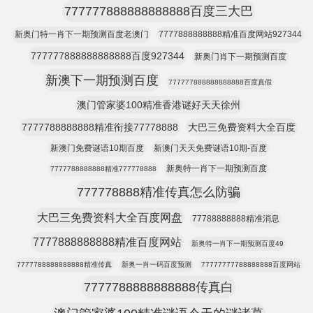
777777888888888888百度三大巴
新奥门特一肖下一期预测百度老澳门
7777888888888精准百度网站927344
777777888888888888百度927344
新奥门肖下一期预测百度
新澳下一期预测百度
777777888888888888百度真假
澳门管家婆100精准香港谜好天天徐州
7777788888888精准衔接77778888
大巴三免费资料大全百度
新澳门免费谜语10期百度
新澳门天天免费谜语10期-百度
新奥特一肖下一期预测百度
7777788888888精准777778888
777778888精准传真怎么防骗
大巴三免费资料大全百度网盘
77788888888精准消息
7777888888888精准百度网站
新奥特一肖下一期预测百度49
7777788888888888精准传真
新奥一肖一码百度预测
77777777788888888百度网站
7777788888888888传真白