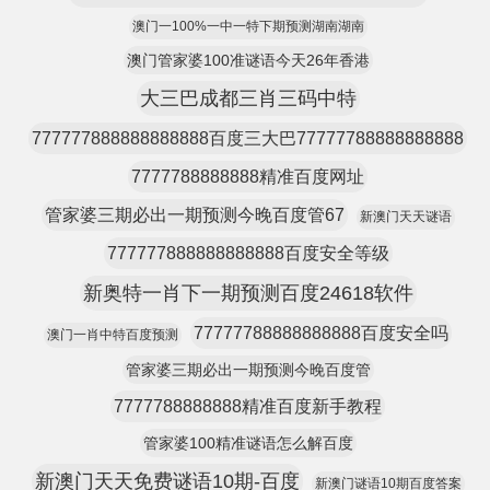
澳门一100%一中一特下期预测湖南湖南
澳门管家婆100准谜语今天26年香港
大三巴成都三肖三码中特
777777888888888888百度三大巴77777788888888888
7777788888888精准百度网址
管家婆三期必出一期预测今晚百度管67
新澳门天天谜语
777777888888888888百度安全等级
新奥特一肖下一期预测百度24618软件
77777788888888888百度安全吗
澳门一肖中特百度预测
管家婆三期必出一期预测今晚百度管
7777788888888精准百度新手教程
管家婆100精准谜语怎么解百度
新澳门天天免费谜语10期-百度
新澳门谜语10期百度答案