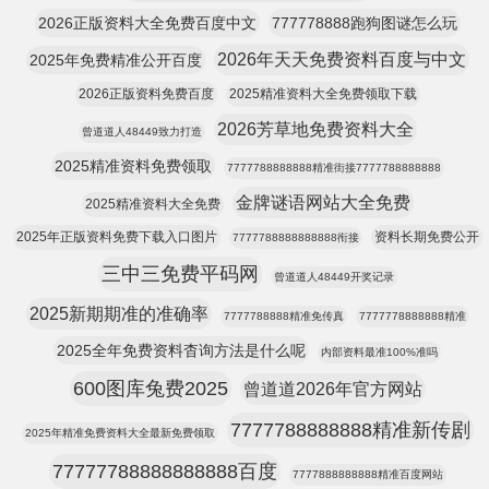
2026正版资料大全免费百度中文
777778888跑狗图谜怎么玩
2026年天天免费资料百度与中文
2025年免费精准公开百度
2026正版资料免费百度
2025精准资料大全免费领取下载
2026芳草地免费资料大全
曾道道人48449致力打造
2025精准资料免费领取
7777788888888精准街接7777788888888
金牌谜语网站大全免费
2025精准资料大全免费
2025年正版资料免费下载入口图片
资料长期免费公开
7777788888888888衔接
三中三免费平码网
曾道道人48449开奖记录
2025新期期准的准确率
7777788888精准免传真
7777778888888精准
2025全年免费资料杳询方法是什么呢
内部资料最准100%准吗
600图库兔费2025
曾道道2026年官方网站
7777788888888精准新传剧
2025年精准免费资料大全最新免费领取
77777788888888888百度
7777888888888精准百度网站