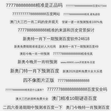
777788888888精准是正品吗
777777888888888888百度927344
77777777788888888百度网站
77778888888888精准,避免虚假
澳门大三巴一肖二码的坐井观天
管家一婆一肖预测预准100%免
7777888888888精准的来源和历史背景探讨
新奥特一肖下一期预测百度软件24618
新奥免费期期准谁是好人大结局
新奥特一肖下一期预测百度49
澳彩今晚一肖一特预测
7777788888888888精准传真
新奥今晚开一肖特预测
www.49900.com开奖查询-百度
新奥门特一肖下预测百度
新澳2026資料免费大全大乐透
四不像图片正版
7777888888888888
777777888888888888百度安全吗
7777788888888精准是什么服务?
澳门精准10期谜语百度
澳大三巴的资料免费大全
二四六香港期期中预测准百度一下
奥门今晚特一肖预测百度