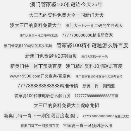
澳门管家婆100准谜语今天25年
大三巴的资料免费大全一同新门天天
澳大三巴的资料免费大全
澳门大三巴一肖二码的坐井观天
7777788888888精准新官家
澳门大三巴一肖二肖开奖结果
管家婆100精准谜题怎么解百度
澳门管家婆100谜语答案头码诗
新澳门免费谜语20期百度
澳门大三巴一肖一码
新奥门特一肖下预测百度
澳门精准资料10期谜语百度
www.49900.com开奖查询-百度免.
澳门管家婆100准谜语今天26年香港
7777888888888888精准传情
新奥一肖一期预测
管家婆100精准谜语怎么解百度
777777888888888888百度
大三巴的资料免费大全虎略龙韬
新奥门特一肖下一期预测百度老澳门
777777888888888888百度三大巴
官家婆一肖一马预测怎么用
新奥门肖下一期预测百度