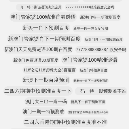
一肖一特下期谜语预测怎么用
777788888888精准百度安全吗
澳门管家婆100精准香港谜语
新澳门特一期预测百度
新奥一肖下预测百度
新奥一肖一码百度预测
新澳门管家婆肖下一期预测百度
新奥门肖下一期预测百度
新澳门天天免费谜语100期在百度
7777888888888百度安全吗
澳门管家婆100精准谜语
新澳门免费谜语30期百度
118论坛118资料大全3百度百
新奥门特预测百度
新澳下一期百度预测
新奥特一肖下一期预测百度
二四六期期中预测准百度一下
一码一特一期预测准不准
澳门大三巴一肖一码
新奥下一肖下预测百度
澳门一期一特预测准
澳门管家婆100谜语答案头码诗
二四六香港期期中预测准百度准不准