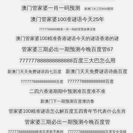
澳门管家婆一肖一码预测
新澳门大三巴600图库
澳门管家婆100准谜语今天25年
7777788888精准一肖一码的背景故事没查
澳门管家婆100精准香港谜语今天的谜语香港的谜
管家婆三期必出一期预测今晚百度管67
777777888888888888百度三大巴怎么用
新澳门天天免费谜语诗曲百度
新澳门天天免费谜语四七百度
7777778888888888百度
77777788888888888百度
二四六香港期期中预测准百度准不准
新澳门下一期预测百度潍坊鲁
管家婆100精准谜语怎么解百度五四青年节代表什么生肖
管家婆三期必出一期预测今晚百度管
7777788888888精准百度新手教程
777777888888888888百度安全等级