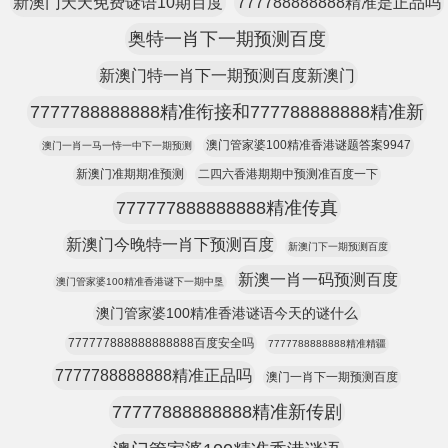
新澳门天天免费谜语10期百度
777788888888精准是正品吗
奥特一肖下一期预测百度
新澳门特一肖下一期预测百度新澳门
7777788888888精准衔接和777788888888精准新
澳门管家婆100精准香港谜题答案9947
澳门一肖一马一恃一中下一期预测
新澳门准期期准预测
二四六香港期期中预测准百度一下
777777888888888精准传真
新澳门今晚特一肖下预测百度
新澳门下一期预测百度
新澳一肖一码预测百度
澳门管家婆100精准香港谜下一期中垦
澳门管家婆100精准香港谜语今天的谜什么
777777888888888888百度安全吗
7777788888888精准精疆
7777788888888精准正品吗
澳门一肖下一期预测百度
77777888888888精准新传剧