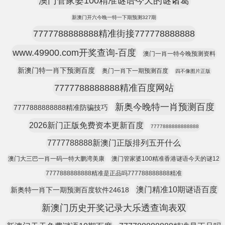
澳门管家婆100精准谜语今天的谜诸葛
新澳门开六今晚一特一下期预测327期
7777788888888精准街接777778888888
www.49900.com开奖查询-百度
澳门一肖一特今晚预测资料
新澳门特一肖下预测百度
奥门一肖下一期预测百度
四不像图片正版
7777788888888精准百度网站
新奥今晚特一肖预测百度
7777888888888精准防骗技巧
2026新门正版免费资本更新百度
7777888888888888
7777788888新澳门正版排列五开什么
澳门大三巴一肖一码一特大鹏湾美康
澳门管家婆100精准香港谜语今天的谜12
7777888888888精准是正品吗777788888888精准
澳门精准10期谜语百度
新奥特一肖下一期预测百度软件24618
新澳门历史开奖记录大乐透查询表双