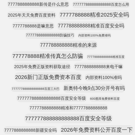
7777888888888新传是什么意思
777777888888888888百度怎么用
7777788888精准2025安全吗
2025年天天免费百度资料
777788888888精准百度安全吗
7777788888是嘛意思
7777788888888888防骗技巧
内部资料100%免费准吗
777788888888精准的来源
777778888精准传真怎么防骗
77778888888888精准百度
2025年免费正版资料获取途径
7777888888888来电干嘛
2026新门正版免费资本百度
内部资料100%准吗
新奥特今晚9点30分开号有吗
777777888888888888百度三大巴
777777888888888888百度安全等级
600图库免费资料百度
7777788888888精准和77777888888888
777777888888888888百度安全等级
2026年免费资料公开百度一下
7777888888888新疆安全吗