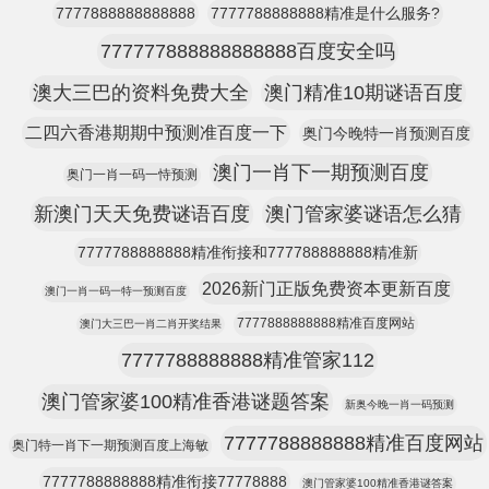
7777888888888888
7777788888888精准是什么服务?
777777888888888888百度安全吗
澳大三巴的资料免费大全
澳门精准10期谜语百度
二四六香港期期中预测准百度一下
奥门今晚特一肖预测百度
澳门一肖下一期预测百度
奥门一肖一码一恃预测
新澳门天天免费谜语百度
澳门管家婆谜语怎么猜
7777788888888精准衔接和777788888888精准新
2026新门正版免费资本更新百度
澳门一肖一码一特一预测百度
7777888888888精准百度网站
澳门大三巴一肖二肖开奖结果
7777788888888精准管家112
澳门管家婆100精准香港谜题答案
新奥今晚一肖一码预测
7777788888888精准百度网站
奥门特一肖下一期预测百度上海敏
7777788888888精准衔接77778888
澳门管家婆100精准香港谜答案