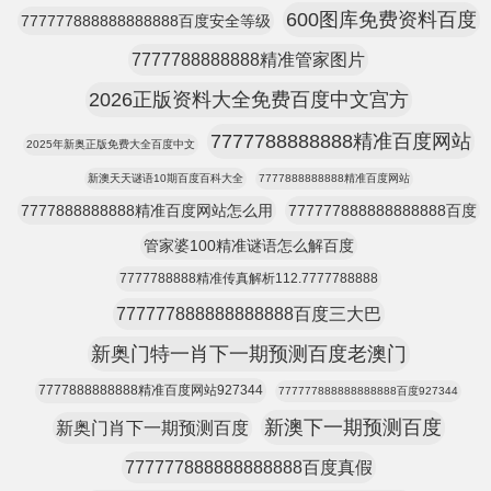
600图库免费资料百度
777777888888888888百度安全等级
7777788888888精准管家图片
2026正版资料大全免费百度中文宫方
7777788888888精准百度网站
2025年新奥正版免费大全百度中文
新澳天天谜语10期百度百科大全
7777888888888精准百度网站
7777888888888精准百度网站怎么用
777777888888888888百度
管家婆100精准谜语怎么解百度
7777788888精准传真解析112.7777788888
777777888888888888百度三大巴
新奥门特一肖下一期预测百度老澳门
7777888888888精准百度网站927344
777777888888888888百度927344
新澳下一期预测百度
新奥门肖下一期预测百度
777777888888888888百度真假