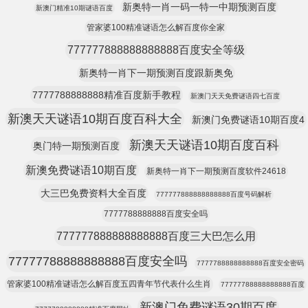
新奥特一肖一码一特一中期预测百度
新澳门精准10期谜语百度
管家婆100精准谜语怎么解百度你全家
777777888888888888百度安全等级
新奥特一肖下一期预测百度跟新奥免
7777788888888精准百度新手教程
新澳门天天免费谜语四七百度
新澳天天谜语10期百度百科大全
新澳门免费谜语10期百度4
新澳天天谜语10期百度百科
奥门特一期预测百度
新澳免费谜语10期百度
新奥特一肖下一期预测百度软件24618
大三巴免费资料大全百度
777777888888888888百度号码解析
7777788888888百度安全吗
777777888888888888百度三大巴怎么用
77777788888888888百度安全吗
7777788888888888百度安全密码
管家婆100精准谜语怎么解百度五四青年节代表什么生肖
77777788888888888百度
新澳门免费谜语30期百度