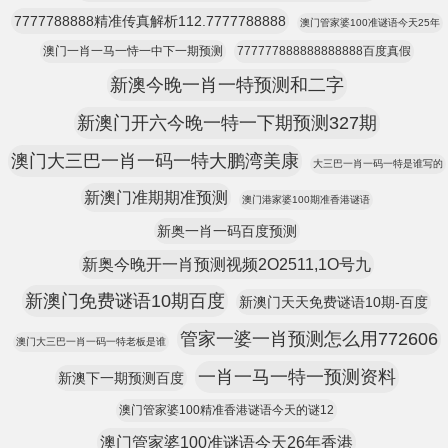
7777788888精准传真解析112.7777788888
澳门管家婆100准谜语今天25年
澳门一肖一马一恃一中下一期预测
777777888888888888百度真假
新澳今晚一肖一特预测和二字
新澳门开六今晚一特一下期预测327期
澳门大三巴一肖一码一特大鹏湾美康
大三巴一肖一码一特是谁写的
新澳门准期期准预测
澳门港家婆100期准香港谜语
新奥一肖一码百度预测
新奥今晚开一肖预测视频2O2511,1O号九
新澳门免费谜语10期百度
新澳门天天免费谜语10期-百度
管家一婆一肖预测怎么用772606
澳门大三巴一肖一码一特老板是谁
一肖一马一特一预测资料
新澳下一期预测百度
澳门管家婆100精准香港谜语今天的谜12
澳门管家婆100准谜语今天26年香港