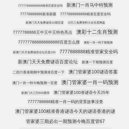
新澳门一肖马中特预测
77777888888888精准百度安全吗
77778888888新准新疆
7777888888888精准百度安全吗
新澳门天天免费谜语10期百度
大巴三免费资料大全百度网盘
澳彩十二生肖预测
7777788888王中王中王特色亮点
777777888888888888百度怎么搜
澳彩一肖一码下期预测
7777888888精准管家安全吗
新澳门天天免费谜语论坛百度100
新澳门天天免费谜语百度论坛
新澳一下期预测百度
澳门管家婆100谜语答案
二四六香港期期中预测准百度一下
澳门管家婆一肖一码预测
澳门一肖一特今晚预测一百度
澳门管家婆100准谜语今天25年
新澳门大三巴600图库
7777788888精准一肖一码的背景故事没查
澳门管家婆100精准香港谜语今天的谜语香港的谜
管家婆三期必出一期预测今晚百度管67