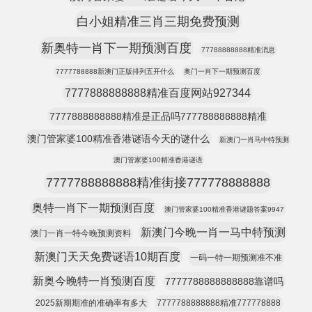
白小姐精准三肖三期免费预测
新奥特一肖下一期预测百度
77788888888精准消息
7777788888新澳门正版排列五开什么
奥门一肖下一期预测百度
7777888888888精准百度网站927344
7777888888888精准是正品吗777788888888精准
澳门管家婆100精准香港谜语今天的谜什么
新澳门一肖马中特预测
澳门管家婆100精准香港谜语
7777788888888精准街接777778888888
奥特一肖下一期预测百度
澳门管家婆100精准香港谜题答案9947
新澳门今晚一肖一马中特预测
澳门一肖一特今晚预测资料
新澳门天天免费谜语10期百度
一码一特一期预测准不准
新奥今晚特一肖预测百度
7777788888888888靠谱吗
2025新期期准的准确率有多大
7777788888888精准777778888