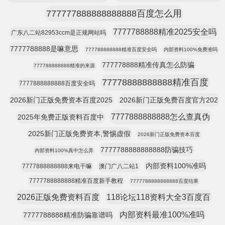
777777888888888888百度怎么用
7777788888精准2025安全吗
广东八二站82953ccm是正规网站吗
7777788888是嘛意思
777788888888精准百度安全吗
内部资料100%免费准吗
777778888精准传真怎么防骗
777788888888精准的来源
77778888888888精准百度
7777888888888百度安全吗
2026新门正版免费资本百度2025
2026新门正版免费百度官方202
7777888888888怎么查真伪
2025年免费正版资料百度中
2025新门正版免费资本,警惕虚假
2026新门正版免费资本百度
7777788888888888防骗技巧
内部资料100%真中怎么弄
内部资料100%准吗
7777888888888来电干嘛
澳门广八二站1
7777788888888精准百度新手教程
7777788888888888百度结果
2026正版免费资料百度
118论坛118资料大全3百度百
内部资料最准100%准吗
7777788888精准防骗靠谱吗