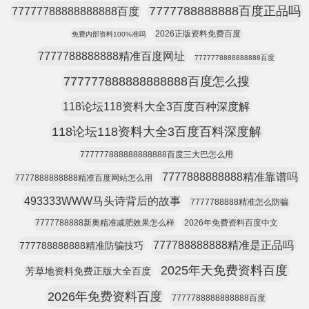
7777788888888百度正品吗
77777788888888888百度
2026正版资料免费百度
免费内部资料100%准吗
7777788888888精准百度网址
7777778888888888百度
777777888888888888百度怎么搜
118论坛118资料大全3百度百种深度解
118论坛118资料大全3百度百料深度解
777777888888888888百度三大巴怎么用
7777888888888精准靠谱吗
7777888888888精准百度网站怎么用
493333WWW马头诗背后的故事
7777788888精准怎么防骗
7777788888新奥精准减肥效果怎么样
2026年免费资料百度中文
777788888888精准是正品吗
777788888888精准防骗技巧
2025年天免费资料百度
芳草地资料免费正版大全百度
2026年免费资料百度
7777788888888888百度