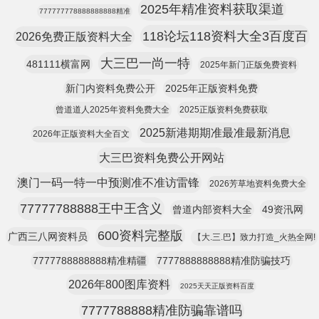
2025年精准资料获取渠道
777777778888888888精准
118论坛118资料大全3百度百
2026免费正版资料大全
大三巴一尚一特
481111横富网
2025年新门正版免费资料
新门内资料免费公开
2025年正版资料免费
曾道道人2025年资料免费大全
2025正版资料免费获取
2025新港期期准最准最新消息
2026年正版资料大全百文
大三巴资料免费公开网站
澳门一码一特一中预测准不准访雷锋
2026芳草地资料免费大全
77777788888王中王含义
曾道内部资料大全
49资汛网
600资料完整版
广西三八网资料员
【大.三.巴】致力打造_火热全网!
7777788888888精准精疆
7777888888888精准防骗技巧
2026年800图库资料
2025天天正版资料百度
7777788888精准防骗靠谱吗