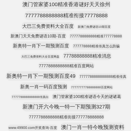
澳门管家婆100精准香港谜好天天徐州
7777788888888精准衔接77778888
大巴三免费资料大全百度
新澳门免费谜语10期百度
新澳门天天免费谜语10期-百度
7777788888888精准777778888
新奥特一肖下一期预测百度
777778888精准传真怎么防骗
77788888888精准消息
大巴三免费资料大全百度网盘
7777888888888精准百度网站
新奥特一肖下一期预测百度49
7777788888888888精准传真
新奥一肖一码百度预测
77777777788888888百度网站
澳门管家婆100精准谜语今天的谜诸葛
7777788888888888传真白
新澳门开六今晚一特一下期预测327期
7777788888888精准街接777778888888
澳门一肖一特今晚预测资料
www.49900.com开奖查询-百度