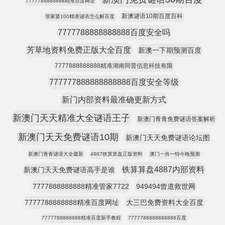
7777788888888精准百度网址
新澳谜语10期百度百科
管家婆100精准谜语怎么解百度
7777788888888888百度安全吗
芳草地资料免费正版大全百度
新澳一下期预测百度
7777888888888精准湖南同普信息科技有限
777777888888888888百度安全等级
新门内部资料最准确更新方式
新澳门天天精准大全谜语王子
新澳门青青免费谜语答案解析
新澳门天天免费谜语10期
新澳门天天免费谜语论坛图
新澳门青青谜语大全最新
4987铁算算盘正版资料
澳门一肖一特今晚预测
铁算算盘4887内部资料
新澳门天天免费谜语高手是谁
7777888888888精准管家7722
949494曾道救世网
7777788888888精准百度网址
大三巴免费资料大全百度
7777788888888精准百度新手教程
7777788888888888百度