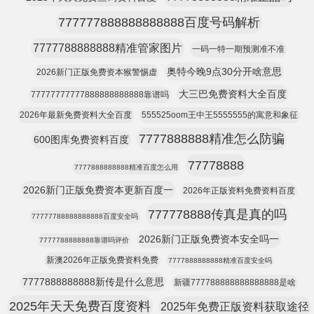
777777888888888888百度号码解析
7777788888888精准管家图片
一码一特一期预测准不准
奥特今晚9点30分开啥意思
2026新门正版免费资本猴警惕虚
大三巴免费资料大全百度
77777777777888888888888靠谱吗
2026年最新免费资料大全百度
555525oom王中王5555555的寓意和象征
7777888888精准怎么防骗
600图库免费资料百度
77778888
7777888888888精准百度怎么用
2026新门正版免费资本更新百度一
2026年正版资料免费资料百度
777778888传真是真的吗
77777788888888888百度安全吗
2026新门正版免费资本安全吗一
7777788888888靠谱吗评价
新澳2026年正版免费资料免费
7777888888888精准百度安全吗
7777888888888新传是什么意思
新疆777788888888888888是啥
2025年天天免费百度资料
2025年免费正版资料获取途径