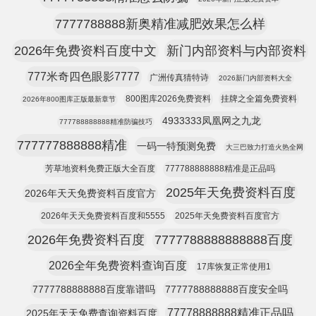
7777788888新奥精准减肥效果怎么样
2026年免费资料百度中文
新门内部资料与内部资料
777米奇四色眼影7777
广洲传真猜特诗
2026新门内部资料大全
800图库2026免费资料
挂牌之全篇免费资料
2026年800图库正版最新章节
4933333凤凰网之九龙
777788888888精准防骗技巧
777777888888精准
一码一特预测免费
大三巴致力打造火热全网
芳草地资料免费正版大全百度
777788888888精准是正品吗
2025年天免费资料百度
2026年天天免费资料百度官方
2026年天天免费资料百度和5555
2025年天免费资料百度官方
2026年免费资料百度
7777788888888888百度
2026全年免费资料查询百度
17库恢复正常使用1
7777788888888百度靠谱吗
7777788888888百度安全吗
77778888888精准正品吗
2025年天天免费查询资料百度