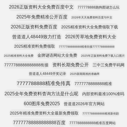
2026正版资料大全免费百度中文
777778888跑狗图谜怎么玩
2025年免费精准公开百度
2026年天天免费资料百度与中文
2026正版资料免费百度
2025精准资料大全免费领取下载
曾道道人48449致力打造
2026芳草地免费资料大全
2025精准资料免费领取
7777788888888精准街接7777788888888
金牌谜语网站大全免费
2025精准资料大全免费
2025年正版资料免费下载入口图片
资料长期免费公开
7777788888888888衔接
三中三免费平码网
曾道道人48449开奖记录
2025新期期准的准确率
7777788888精准免传真
7777778888888精准
2025全年免费资料杳询方法是什么呢
内部资料最准100%准吗
600图库兔费2025
曾道道2026年官方网站
2025年精准免费资料大全最新免费领取
7777788888888精准新传剧
77777788888888888百度
7777888888888精准百度网站