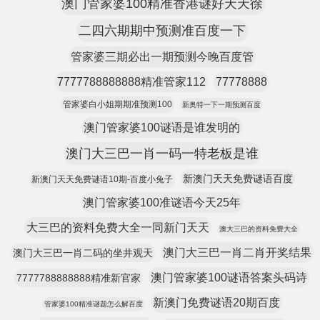
澳门管家婆100精准香港谜好天天徐
二四六期期中预测准百度一下
管家婆三期必出一期预测今晚百度管
7777788888888精准管家112
77778888
管家婆白小姐期期准预测100
新奥特一下一期预测百度
澳门管家婆100谜语是谁发明的
澳门大三巴一肖一码一特老板是谁
新澳门天天免费谜语百度
新澳门天天免费谜语10期-百度小兔子
澳门管家婆100准谜语今天25年
大三巴的资料免费大全一同新门天天
澳大三巴的资料免费大全
澳门大三巴一肖二肖开奖结果
澳门大三巴一肖二码的坐井观天
澳门管家婆100谜语答案头码诗
7777788888888精准新官家
新澳门免费谜语20期百度
管家婆100精准谜题怎么解百度