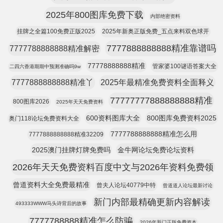
2025年800图库免费下载
内部绝密资料
挂牌之全篇100免费正版2025
2025年新奥正版免费_五点来料双色球开
7777888888888精准靠谱吗
7777788888888精准解密
77778888888精准
管家婆100谜语答案大全
二四六香港期期中预测准确吗9w
7777888888888精准丫
2025年最精准免费资料全面释义
77777777888888888精准
800图库2026
2025年天天免费资料
600资料图库大全
800图库免费资料2025
奥门118论坛免费资料大全
7777788888888精准怎么用
7777888888888精准32209
2025澳门挂牌灯牌免费吗
金牛网论坛免费论坛资料
2026年天天免费资料百度中文与2026年资料免费领
曾道资料大全免费最精准
曾夫人论坛40779中特
曾道道人论坛最新讨论
新门内部最精确更新内容解读
493333WWW马头诗背后的故事
7777788888精准怎么防骗
2026年新门正版免费资本