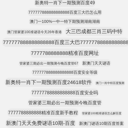
新奥特一肖下一期预测百度49
777777888888888888百度三大巴怎么用
澳门一100%一中一特下期预测湖南湖南
大三巴成都三肖三码中特
澳门管家婆100准谜语今天26年香港
777777888888888888百度三大巴7777778888888888
7777788888888精准百度网址
新澳门天天谜语
管家婆三期必出一期预测今晚百度管67
777777888888888888百度安全等级
新奥特一肖下一期预测百度24618软件
澳门一肖中特百度预测
77777788888888888百度安全吗
管家婆三期必出一期预测今晚百度管
7777788888888精准百度新手教程
管家婆100精准谜语怎么解百度
新澳门天天免费谜语10期-百度
新澳门谜语10期百度答案