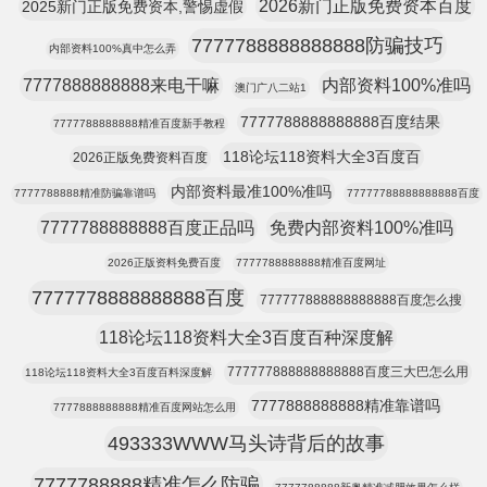
2026新门正版免费资本百度
2025新门正版免费资本,警惕虚假
7777788888888888防骗技巧
内部资料100%真中怎么弄
7777888888888来电干嘛
内部资料100%准吗
澳门广八二站1
7777788888888888百度结果
7777788888888精准百度新手教程
118论坛118资料大全3百度百
2026正版免费资料百度
内部资料最准100%准吗
7777788888精准防骗靠谱吗
77777788888888888百度
7777788888888百度正品吗
免费内部资料100%准吗
2026正版资料免费百度
7777788888888精准百度网址
7777778888888888百度
777777888888888888百度怎么搜
118论坛118资料大全3百度百种深度解
777777888888888888百度三大巴怎么用
118论坛118资料大全3百度百料深度解
7777888888888精准靠谱吗
7777888888888精准百度网站怎么用
493333WWW马头诗背后的故事
7777788888精准怎么防骗