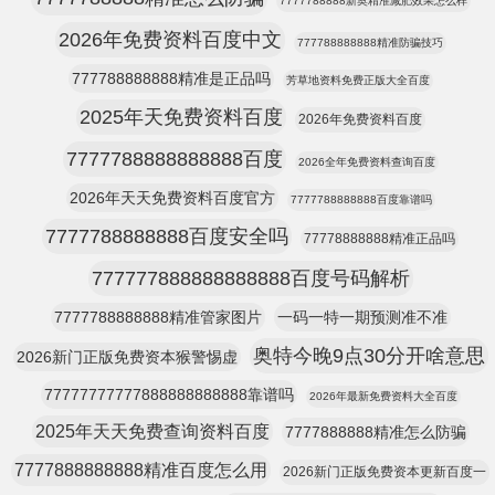
7777788888新奥精准减肥效果怎么样
2026年免费资料百度中文
777788888888精准防骗技巧
777788888888精准是正品吗
芳草地资料免费正版大全百度
2025年天免费资料百度
2026年免费资料百度
7777788888888888百度
2026全年免费资料查询百度
2026年天天免费资料百度官方
7777788888888百度靠谱吗
7777788888888百度安全吗
77778888888精准正品吗
777777888888888888百度号码解析
7777788888888精准管家图片
一码一特一期预测准不准
奥特今晚9点30分开啥意思
2026新门正版免费资本猴警惕虚
77777777777888888888888靠谱吗
2026年最新免费资料大全百度
2025年天天免费查询资料百度
7777888888精准怎么防骗
7777888888888精准百度怎么用
2026新门正版免费资本更新百度一