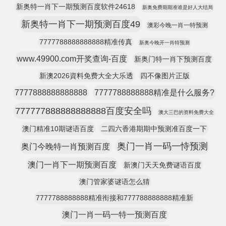
新奥特一肖下一期预测百度软件24618
新奥免费期期准谁是好人大结局
新奥特一肖下一期预测百度49
澳彩今晚一肖一特预测
7777788888888888精准传真
新奥今晚开一肖特预测
www.49900.com开奖查询-百度
新奥门特一肖下预测百度
新澳2026資料免费大全大乐透
四不像图片正版
7777888888888888
7777788888888精准是什么服务?
777777888888888888百度安全吗
澳大三巴的资料免费大全
澳门精准10期谜语百度
二四六香港期期中预测准百度一下
奥门一肖一码一恃预测
奥门今晚特一肖预测百度
澳门一肖下一期预测百度
新澳门天天免费谜语百度
澳门管家婆谜语怎么猜
7777788888888精准衔接和777788888888精准新
澳门一肖一码一特一预测百度