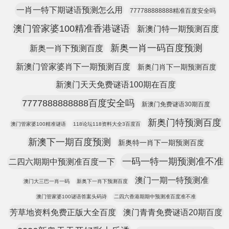
一肖一特下期谜语预测怎么用
777788888888精准百度安全吗
澳门管家婆100精准香港谜语
新澳门特一期预测百度
新奥一肖一码百度预测
新奥一肖下预测百度
新澳门管家婆肖下一期预测百度
新奥门肖下一期预测百度
新澳门天天免费谜语100期在百度
7777888888888百度安全吗
新澳门免费谜语30期百度
新奥门特预测百度
澳门管家婆100精准谜语
118论坛118资料大全3百度百
新澳下一期百度预测
新奥特一肖下一期预测百度
一码一特一期预测准不准
二四六期期中预测准百度一下
澳门一期一特预测准
澳门大三巴一肖一码
新奥下一肖下预测百度
澳门管家婆100谜语答案头码诗
二四六香港期期中预测准百度准不准
芳草地资料免费正版大全百度
澳门青青免费谜语20期百度