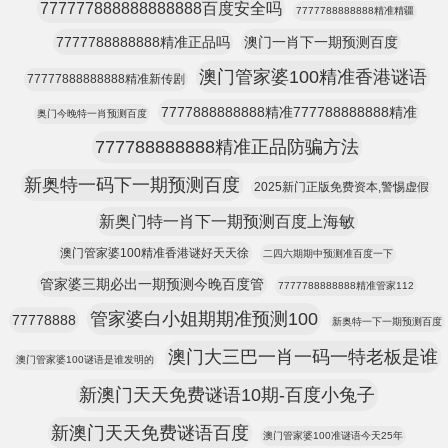
777777888888888888百度安全吗
7777788888888精准精疆
7777788888888精准正品吗
澳门一肖下一期预测百度
澳门管家婆100精准香港谜语
77777888888888精准新传剧
7777888888888精准777788888888精准
奥门今晚特一肖预测百度
777788888888精准正品防骗方法
新奥特一码下一期预测百度
2025新门正版免费资本,警惕虚假
新奥门特一肖下一期预测百度上海敏
澳门管家婆100精准香港谜好天天徐
二四六期期中预测准百度一下
管家婆三期必出一期预测今晚百度管
7777788888888精准管家112
管家婆白小姐期期准预测100
77778888
新奥特一下一期预测百度
澳门大三巴一肖一码一特老板是谁
澳门管家婆100谜语是谁发明的
新澳门天天免费谜语10期-百度小兔子
新澳门天天免费谜语百度
澳门管家婆100准谜语今天25年