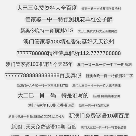
大巴三免费资料大全百度
管家一婆一肖谁预测坐收渔利
管家婆一中一特预测桃花羊红公子醉
新奥今晚特一肖预测A1S
大巴三免费资料大全百度网盘
澳门管家婆100精准香港谜好天天徐州
7777788888精准传真解析112.7777788888
澳门管家婆100准谜语今天25年
澳门一肖一马一恃一中下一期预测
777777888888888888百度真假
新澳今晚一肖一特预测和二字
新澳门开六今晚一特一下期预测327期
澳门大三巴一肖一码一特大鹏湾美康
大三巴一肖一码一特是谁写的
新澳门准期期准预测
澳门港家婆100期准香港谜语
新奥一肖一码百度预测
新澳门免费谜语10期百度
新奥今晚开一肖预测视频2O2511,1O号九
新澳门天天免费谜语10期-百度
澳门大三巴一肖一码一特老板是谁