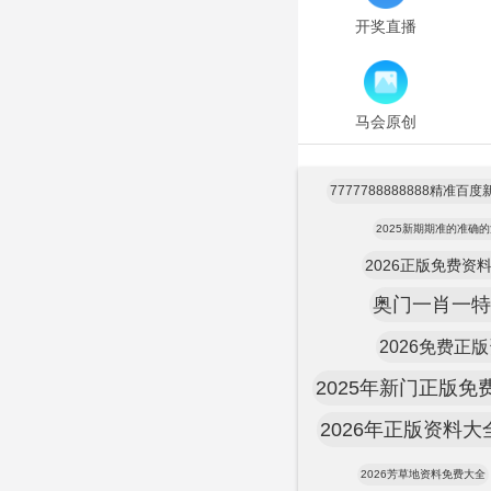
开奖直播
马会原创
7777788888888精准百
2025新期期准的准确
2026正版免费资
奥门一肖一特
2026免费正
2025年新门正版免
2026年正版资料大
2026芳草地资料免费大全