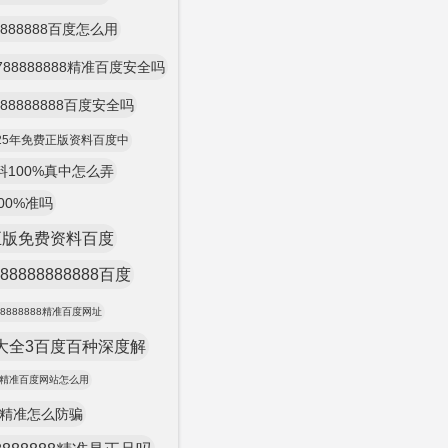
88888888百度怎么用
7788888888精准百度安全吗
888888888百度安全吗
025年免费正版资料百度中
料100%真中怎么弄
00%准吗
6正版免费资料百度
788888888888百度
88888888精准百度网址
料大全3百度百种深度解
888精准百度网站怎么用
888精准怎么防骗