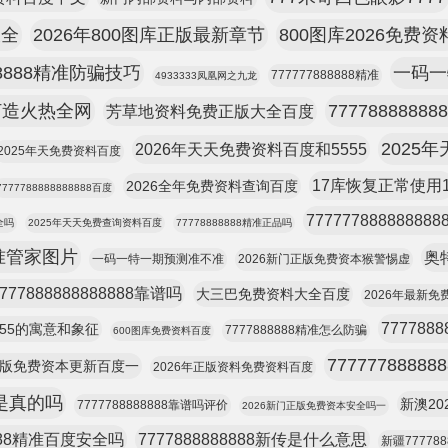
大全
2026年800图库正版最新章节
800图库2026免费资
888888精准防骗技巧
一码一
777777888888精准
4933333凤凰网之九龙
打造火热全网
777788888
芳草地资料免费正版大全百度
2025
2026年天天免费资料百度和5555
2025年天免费资料百度
17库恢复正常使用
2026全年免费资料查询百度
7777788888888888百度
7777778888888
全吗
2025年天天免费查询资料百度
77778888888精准正品吗
8精准管家图片
奥
一码一特一期预测准不准
2026新门正版免费资本猴警惕虚
7777888888888888靠谱吗
大三巴免费资料大全百度
2026年最新
77778
5555的寓意和象征
7777888888精准怎么防骗
600图库免费资料百度
7777778888
门正版免费资本更新百度一
2026年正版资料免费资料百度
真是真的吗
新澳2
7777788888888靠谱吗评价
2026新门正版免费资本安全吗一
8888精准百度安全吗
7777888888888新传是什么意思
新疆777788