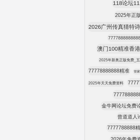
118论坛
2025年
2026广州传真猜特诗
777788888
澳门100精准香
2025年新奥正版免费_
77778888888精准
管家
7777
2025年天天免费资料
77778888
金牛网论坛免费
曾道道人
777778888
2026年免