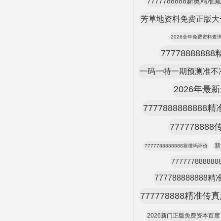
7777788888新奥精
芳草地资料免费正版大
2026全年免费资料查
777788888
一码一特一期预测准不
2026年最
777788888888
7777788
新
7777788888888靠谱吗评价
7777778888
77778888888
777778888精准
2026新门正版免费资本百度