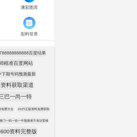
澳彩图库
彩料世界
7788888888888百度结果
8888精准百度网站
中下期号码预测最新
精准资料获取渠道
三巴一尚一特
料免费大全
2025正版资料免费获取
澳门一码一特一中预测准不准访雷锋
600资料完整版