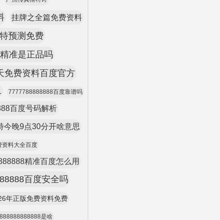
料
挂牌之全篇免费资料
特预测免费
888精准是正品吗
年天免费资料百度官方
1
7777788888888百度靠谱吗
88888百度号码解析
特今晚9点30分开啥意思
免费资料大全百度
88888888精准百度怎么用
8888888百度安全吗
026年正版免费资料免费
888888888888是啥