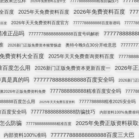
7777
准减肥效果怎么样
777788888888精准防骗技巧
2026年免费资料百度中文
2026年免费资料百度
77
全百度
2025年天免费资料百度
2026年天天免费资料百度官方
7777788888888百度靠谱吗
77777
询百度
88精准正品吗
777778888
777777888888888888百度号码解析
准
奥特今晚9点30分开啥意思
777777
2026新门正版免费资本猴警惕虚
新免费资料大全百度
2025年天天免费查询资料百度
777788
8精准百度怎么用
2026
2026新门正版免费资本更新百度一
88传真是真的吗
77777788888888888百度安全吗
2026新门
7777888888888精准百度安全吗
7777
澳2026年正版免费资料免费
88888888百度怎么用
7777788888精准2025安全吗
2025年天天免费百度资料
8精准百度安全吗
7777788888888888防骗技巧
内部资料100%免费准
传真怎么防骗
2025年免费正版资料获
77778888888888精准百度
777777888888888888百度三大巴
内部资料100%准吗