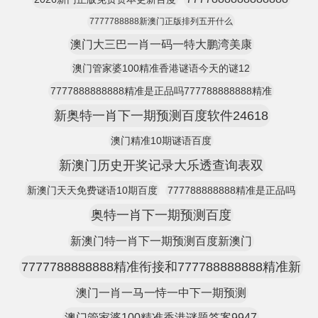
7777788888新澳门正版排列五开什么
澳门大三巴一肖一码一特大鹏湾美康
澳门管家婆100精准香港谜语今天的谜12
7777888888888精准是正品吗777788888888精准
新奥特一肖下一期预测百度软件24618
澳门精准10期谜语百度
新澳门历史开奖记录大乐透查询表双
新澳门天天免费谜语10期百度
777788888888精准是正品吗
奥特一肖下一期预测百度
新澳门特一肖下一期预测百度新澳门
7777788888888精准衔接和777788888888精准新
澳门一肖一马一恃一中下一期预测
澳门管家婆100精准香港谜题答案9947