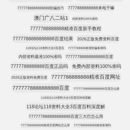
7777888888888来电干嘛
7777788888888888防骗技巧
澳门广八二站1
内部资料100%准吗
7777788888888精准百度新手教程
7777788888888888百度结果
2026正版免费资料百度
118论坛118资料大全3百度百
7777788888精准防骗靠谱吗
内部资料最准100%准吗
77777788888888888百度
7777788888888百度正品吗
免费内部资料100%准吗
7777788888888精准百度网址
2026正版资料免费百度
7777778888888888百度
777777888888888888百度怎么搜
118论坛118资料大全3百度百种深度解
118论坛118资料大全3百度百料深度解
777777888888888888百度三大巴怎么用
7777888888888精准百度网站怎么用
7777888888888精准靠谱吗