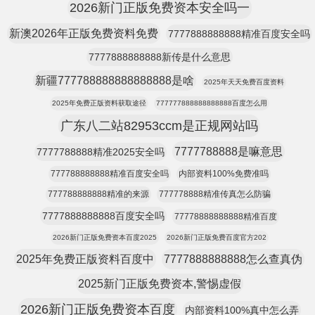
2026新门正版免费资本安全吗一
新澳2026年正版免费资料免费
7777888888888精准百度安全吗
7777888888888新传是什么意思
新疆777788888888888888是啥
2025年天天免费百度资料
2025年免费正版资料获取途径
777777888888888888百度怎么用
广东八二站82953ccm是正规网站吗
7777788888是嘛意思
7777788888精准2025安全吗
777788888888精准百度安全吗
内部资料100%免费准吗
777788888888精准的来源
777778888精准传真怎么防骗
7777888888888百度安全吗
77778888888888精准百度
2026新门正版免费资本百度2025
2026新门正版免费百度官方202
2025年免费正版资料百度中
7777888888888怎么查真伪
2025新门正版免费资本,警惕虚假
2026新门正版免费资本百度
内部资料100%真中怎么弄