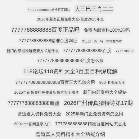
大三巴三肖二二
7777888888888精准百度网站
2026年新奥正版免费大全-百度2025年全
7777788888888百度正品吗
免费内部资料100%准吗
7777788888888精准百度网址
大三巴一肖一特一中招生简章
7777778888888888百度
新门内部最准确更新方式是什么
7777788888
777777888888888888百度怎么搜
118论坛118资料大全3百度百种深度解
777777888888888888百度三大巴怎么用
800TK图库大全
新门内部资料大全揭秘
2025年正版资料免费最新版本大全图片
2026广州传真猜特诗第17期
777777888888888新疆
曾道道人资料免费大全
2025年新门正免费资料怎么用
7777888888888精准百度网站怎么用
600k.cm官网登录入口
曾道真人资料精准大全功能介绍