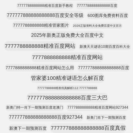
7777788888888精准百度新手教程
7777788888888888百度
777777888888888888百度安全等级
600图库免费资料百度
7777788888888精准管家图片
2026正版资料大全免费百度中文宫方
2025年新奥正版免费大全百度中文
7777788888888精准百度网站
新澳天天谜语10期百度百科大全
7777888888888精准百度网站
7777888888888精准百度网站怎么用
777777888888888888百度
管家婆100精准谜语怎么解百度
7777788888精准传真解析112.7777788888
777777888888888888百度三大巴
新奥门特一肖下一期预测百度老澳门
7777888888888精准百度网站927344
777777888888888888百度927344
新奥门肖下一期预测百度
777777888888888888百度真假
新澳下一期预测百度