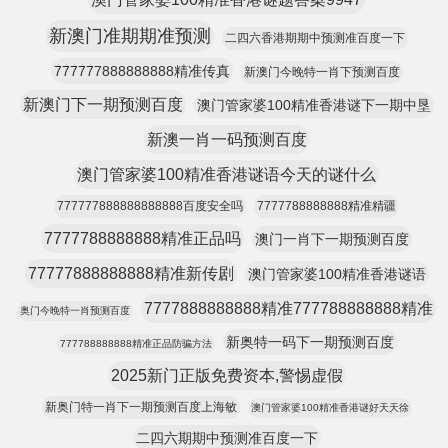
新澳门准期期准预测
二四六香港期期中预测准百度一下
777777888888888精准传真
新澳门今晚特一肖下预测百度
新澳门下一期预测百度
澳门管家婆100精准香港谜下一期中垦
新澳一肖一码预测百度
澳门管家婆100精准香港谜语今天的谜什么
777777888888888888百度安全吗
7777788888888精准精疆
7777788888888精准正品吗
澳门一肖下一期预测百度
77777888888888精准新传剧
澳门管家婆100精准香港谜语
7777888888888精准777788888888精准
奥门今晚特一肖预测百度
新奥特一码下一期预测百度
777788888888精准正品防骗方法
2025新门正版免费资本,警惕虚假
新奥门特一肖下一期预测百度上海敏
澳门管家婆100精准香港谜好天天徐
二四六期期中预测准百度一下