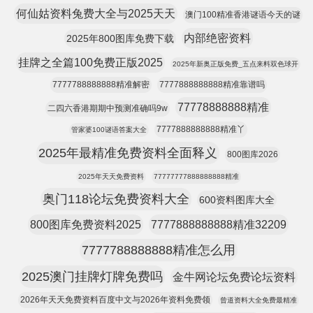
何仙姑资料兔费大全与2025天天
澳门100精准香港谜语今天的谜
内部绝密资料
2025年800图库免费下载
挂牌之全篇100免费正版2025
2025年新奥正版免费_五点来料双色球开
7777788888888精准解密
7777888888888精准靠谱吗
77778888888精准
二四六香港期期中预测准确吗9w
7777888888888精准丫
管家婆100谜语答案大全
2025年最精准免费资料全面释义
800图库2026
2025年天天免费资料
77777777888888888精准
奥门118论坛免费资料大全
600资料图库大全
800图库免费资料2025
7777888888888精准32209
7777788888888精准怎么用
2025澳门挂牌灯牌免费吗
金牛网论坛免费论坛资料
2026年天天免费资料百度中文与2026年资料免费领
曾道资料大全免费最精准