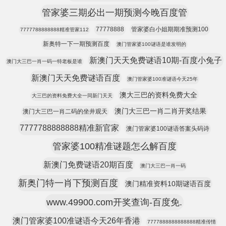
管家婆三期必出一期预测今晚百度管
77778888
管家婆白小姐期期准预测100
7777788888888精准管家112
新奥特一下一期预测百度
澳门管家婆100谜语是谁发明的
新澳门天天免费谜语10期-百度小兔子
澳门大三巴一肖一码一特老板是谁
新澳门天天免费谜语百度
澳门管家婆100准谜语今天25年
澳大三巴的资料免费大全
大三巴的资料免费大全一同新门天天
澳门大三巴一肖二肖开奖结果
澳门大三巴一肖二码的坐井观天
7777788888888精准新官家
澳门管家婆100谜语答案头码诗
管家婆100精准谜题怎么解百度
新澳门免费谜语20期百度
澳门大三巴一肖一码
新奥门特一肖下预测百度
澳门精准资料10期谜语百度
www.49900.com开奖查询-百度免.
澳门管家婆100准谜语今天26年香港
7777888888888888精准传情