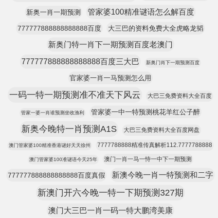
管家婆100精准谜语怎么解百度
新奥一肖一期预测
777777888888888888百度
大三巴的资料免费大全虎略龙韬
新奥门特一肖下一期预测百度老澳门
777777888888888888百度三大巴
新奥门肖下一期预测百度
官家婆一肖一马预测怎么用
一码一特一期预测准不准天下风云
大巴三免费资料大全百度
管家婆一中一特预测桃花羊红公子醉
管家一婆一肖谁预测坐收渔利
新奥今晚特一肖预测A1S
大巴三免费资料大全百度网盘
7777788888精准传真解析112.7777788888
澳门管家婆100精准香港谜好天天徐州
澳门一肖一马一恃一中下一期预测
澳门管家婆100准谜语今天25年
新澳今晚一肖一特预测和二字
777777888888888888百度真假
新澳门开六今晚一特一下期预测327期
澳门大三巴一肖一码一特大鹏湾美康