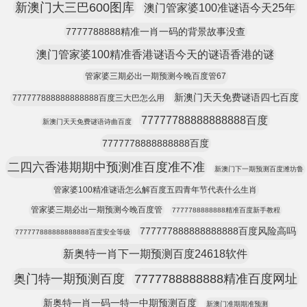
新澳门大三巴600图库
澳门管家婆100准谜语今天25年
7777788888精准一肖一码的背景故事没查
澳门管家婆100精准香港谜语今天的谜语香港的谜
管家婆三期必出一期预测今晚百度管67
新澳门天天免费谜语四七百度
777777888888888888百度三大巴怎么用
77777788888888888百度
新澳门天天免费谜语诗曲百度
7777778888888888百度
二四六香港期期中预测准百度准不准
新澳门下一期预测百度潍坊鲁
管家婆100精准谜语怎么解百度五四青年节代表什么生肖
管家婆三期必出一期预测今晚百度管
7777788888888精准百度新手教程
777777888888888888百度风险高吗
777777888888888888百度安全等级
新奥特一肖下一期预测百度24618软件
奥门特一期预测百度
7777788888888精准百度网址
新奥特一肖一码一特一中期预测百度
新澳门准期期准预测