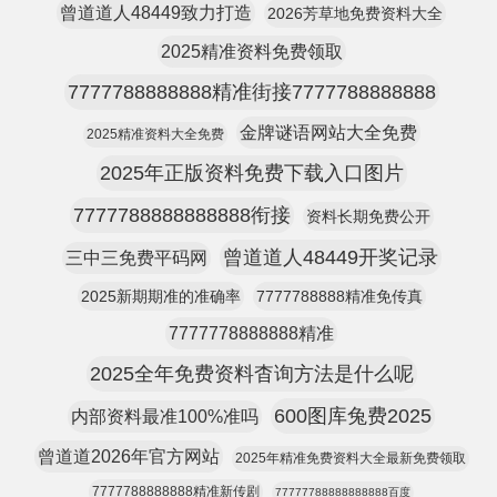
曾道道人48449致力打造
2026芳草地免费资料大全
2025精准资料免费领取
7777788888888精准街接7777788888888
金牌谜语网站大全免费
2025精准资料大全免费
2025年正版资料免费下载入口图片
7777788888888888衔接
资料长期免费公开
曾道道人48449开奖记录
三中三免费平码网
2025新期期准的准确率
7777788888精准免传真
7777778888888精准
2025全年免费资料杳询方法是什么呢
600图库兔费2025
内部资料最准100%准吗
曾道道2026年官方网站
2025年精准免费资料大全最新免费领取
7777788888888精准新传剧
77777788888888888百度