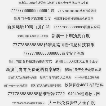
管家婆100精准谜语怎么解百度五四青年节代表什么生肖
77777788888888888百度
7777788888888精准百度网址
新澳门免费谜语30期百度
管家婆100精准谜语怎么解百度
新澳谜语10期百度百科
7777788888888888百度安全吗
新澳一下期预测百度
芳草地资料免费正版大全百度
7777888888888精准湖南同普信息科技有限
777777888888888888百度安全等级
新门内部资料最准确更新方式
新澳门天天精准大全谜语王子
新澳门青青免费谜语答案解析
新澳门天天免费谜语10期
新澳门青青谜语大全最新
新澳门天天免费谜语论坛图
4987铁算算盘正版资料
铁算算盘4887内部资料
澳门一肖一特今晚预测
新澳门天天免费谜语高手是谁
7777888888888精准管家7722
949494曾道救世网
大三巴免费资料大全百度
7777788888888精准百度网址